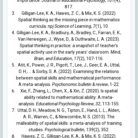
importance.
Journal of educational Psychology
,
101
(4),
817.
Gilligan-Lee, K. A., Hawes, Z. C., & Mix, K. S. (2022).
Spatial thinking as the missing piece in mathematics
curricula.
npj Science of Learning
,
7
(1), 10.
Gilligan‐Lee, K. A., Bradbury, A., Bradley, C., Farran, E. K.,
Van Herwegen, J., Wyse, D., & Outhwaite, L. A. (2023).
Spatial thinking in practice: a snapshot of teacher’s
spatial activity use in the early years’ classroom.
Mind,
Brain, and Education
,
17
(2), 107-116.
Atit, K., Power, J. R., Pigott, T., Lee, J., Geer, E. A., Uttal,
D. H., … & Sorby, S. A. (2022). Examining the relations
between spatial skills and mathematical performance:
A meta-analysis.
Psychonomic bulletin & review
, 1-22.
Xie, F., Zhang, L., Chen, X., & Xin, Z. (2020). Is spatial
ability related to mathematical ability: A meta-
analysis.
Educational Psychology Review
,
32
, 113-155.
Uttal, D. H., Meadow, N. G., Tipton, E., Hand, L. L., Alden,
A. R., Warren, C., & Newcombe, N. S. (2013). The
malleability of spatial skills: a meta-analysis of training
studies.
Psychological bulletin
,
139
(2), 352.
Hawes, Z. C., Gilligan-Lee, K. A., & Mix, K. S. (2022).