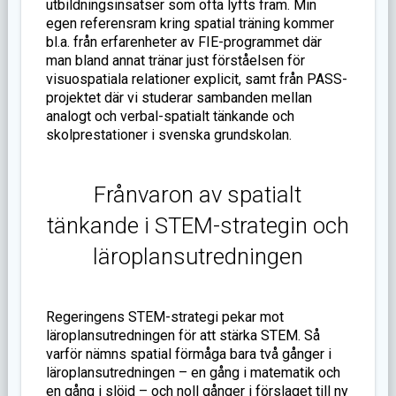
utbildningsinsatser som ofta lyfts fram. Min
egen referensram kring spatial träning kommer
bl.a. från erfarenheter av FIE-programmet där
man bland annat tränar just förståelsen för
visuospatiala relationer explicit, samt från PASS-
projektet där vi studerar sambanden mellan
analogt och verbal-spatialt tänkande och
skolprestationer i svenska grundskolan.
Frånvaron av spatialt
tänkande i STEM-strategin och
läroplansutredningen
Regeringens STEM-strategi pekar mot
läroplansutredningen för att stärka STEM. Så
varför nämns spatial förmåga bara två gånger i
läroplansutredningen – en gång i matematik och
en gång i slöjd – och noll gånger i förslaget till ny