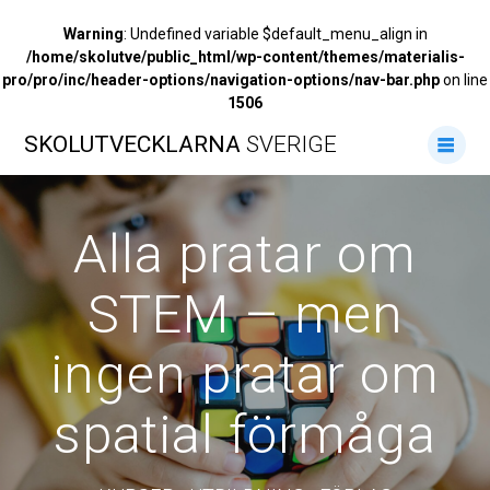
Warning
: Undefined variable $default_menu_align in
/home/skolutve/public_html/wp-content/themes/materialis-
pro/pro/inc/header-options/navigation-options/nav-bar.php
on line
1506
Hoppa
SKOLUTVECKLARNA
SVERIGE
till
innehåll
Alla pratar om
STEM – men
ingen pratar om
spatial förmåga