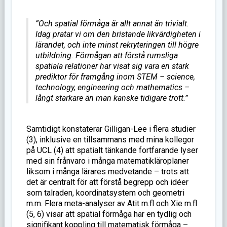
”Och spatial förmåga är allt annat än trivialt.
Idag pratar vi om den bristande likvärdigheten i
lärandet, och inte minst rekryteringen till högre
utbildning. Förmågan att förstå rumsliga
spatiala relationer har visat sig vara en stark
prediktor för framgång inom STEM – science,
technology, engineering och mathematics –
långt starkare än man kanske tidigare trott.”
Samtidigt konstaterar Gilligan-Lee i flera studier
(3), inklusive en tillsammans med mina kollegor
på UCL (4) att spatialt tänkande fortfarande lyser
med sin frånvaro i många matematikläroplaner
liksom i många lärares medvetande – trots att
det är centralt för att förstå begrepp och idéer
som talraden, koordinatsystem och geometri
m.m. Flera meta-analyser av Atit m.fl och Xie m.fl
(5, 6) visar att spatial förmåga har en tydlig och
signifikant koppling till matematisk förmåga –