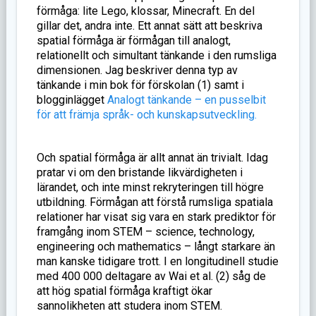
förmåga: lite Lego, klossar, Minecraft. En del
gillar det, andra inte. Ett annat sätt att beskriva
spatial förmåga är förmågan till analogt,
relationellt och simultant tänkande i den rumsliga
dimensionen. Jag beskriver denna typ av
tänkande i min bok för förskolan (1) samt i
blogginlägget
Analogt tänkande – en pusselbit
för att främja språk- och kunskapsutveckling.
Och spatial förmåga är allt annat än trivialt. Idag
pratar vi om den bristande likvärdigheten i
lärandet, och inte minst rekryteringen till högre
utbildning. Förmågan att förstå rumsliga spatiala
relationer har visat sig vara en stark prediktor för
framgång inom STEM – science, technology,
engineering och mathematics – långt starkare än
man kanske tidigare trott. I en longitudinell studie
med 400 000 deltagare av Wai et al. (2) såg de
att hög spatial förmåga kraftigt ökar
sannolikheten att studera inom STEM.