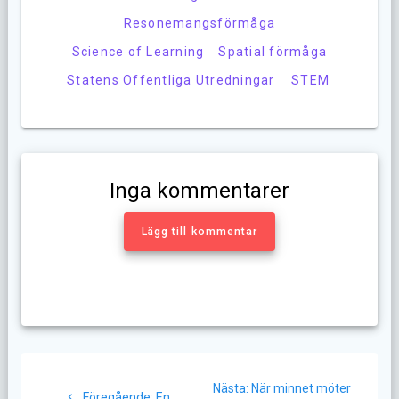
Resonemangsförmåga
Science of Learning
Spatial förmåga
Statens Offentliga Utredningar
STEM
Inga kommentarer
Lägg till kommentar
Inläggsnavigering
Nästa
Nästa:
När minnet möter
Föregående
Föregående:
En