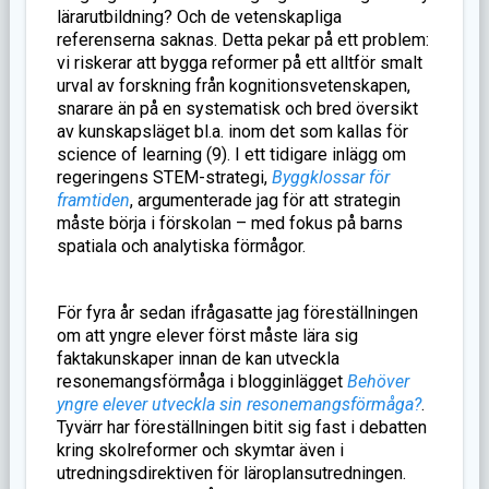
lärarutbildning? Och de vetenskapliga
referenserna saknas. Detta pekar på ett problem:
vi riskerar att bygga reformer på ett alltför smalt
urval av forskning från kognitionsvetenskapen,
snarare än på en systematisk och bred översikt
av kunskapsläget bl.a. inom det som kallas för
science of learning (9). I ett tidigare inlägg om
regeringens STEM-strategi,
Byggklossar för
framtiden
, argumenterade jag för att strategin
måste börja i förskolan – med fokus på barns
spatiala och analytiska förmågor.
För fyra år sedan ifrågasatte jag föreställningen
om att yngre elever först måste lära sig
faktakunskaper innan de kan utveckla
resonemangsförmåga i blogginlägget
Behöver
yngre elever utveckla sin resonemangsförmåga?
.
Tyvärr har föreställningen bitit sig fast i debatten
kring skolreformer och skymtar även i
utredningsdirektiven för läroplansutredningen.