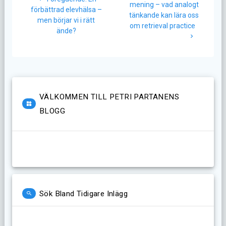
inlägg:
mening – vad analogt
inlägg:
förbättrad elevhälsa –
tänkande kan lära oss
men börjar vi i rätt
om retrieval practice
ände?
VÄLKOMMEN TILL PETRI PARTANENS
BLOGG
Sök Bland Tidigare Inlägg