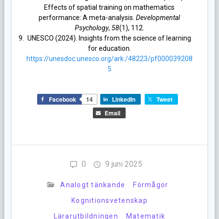
Effects of spatial training on mathematics
performance: A meta-analysis.
Developmental
Psychology
,
58
(1), 112.
UNESCO (2024). Insights from the science of learning
for education.
https://unesdoc.unesco.org/ark:/48223/pf000039208
5
Facebook
14
LinkedIn
Tweet
Email
0
9 juni 2025
Analogt tänkande
Förmågor
Kognitionsvetenskap
Lärarutbildningen
Matematik