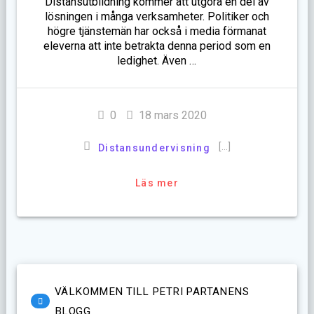
Distansutbildning kommer att utgöra en del av
lösningen i många verksamheter. Politiker och
högre tjänstemän har också i media förmanat
eleverna att inte betrakta denna period som en
ledighet. Även …
0
18 mars 2020
[…]
Distansundervisning
Läs mer
VÄLKOMMEN TILL PETRI PARTANENS
BLOGG