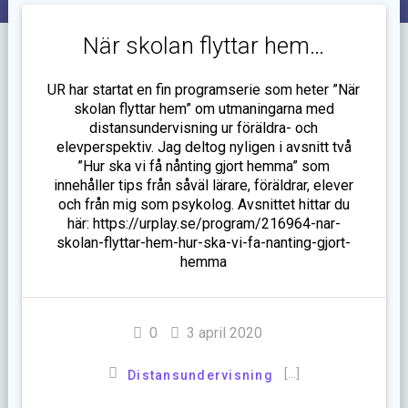
När skolan flyttar hem…
UR har startat en fin programserie som heter ”När
skolan flyttar hem” om utmaningarna med
distansundervisning ur föräldra- och
elevperspektiv. Jag deltog nyligen i avsnitt två
”Hur ska vi få nånting gjort hemma” som
innehåller tips från såväl lärare, föräldrar, elever
och från mig som psykolog. Avsnittet hittar du
här: https://urplay.se/program/216964-nar-
skolan-flyttar-hem-hur-ska-vi-fa-nanting-gjort-
hemma
0
3 april 2020
[…]
Distansundervisning