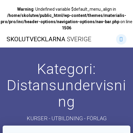
Warning
: Undefined variable $default_menu_align in
/home/skolutve/public_html/wp-content/themes/materialis-
pro/pro/inc/header-options/navigation-options/nav-bar.php
on line
1506
Hoppa
SKOLUTVECKLARNA
SVERIGE
till
innehåll
Kategori:
Distansundervisni
ng
KURSER - UTBILDNING - FÖRLAG