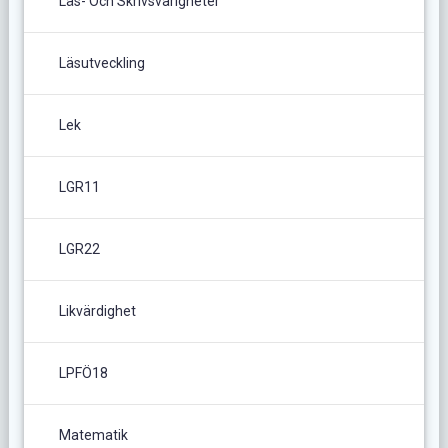
Läs- Och Skrivsvårigheter
Läsutveckling
Lek
LGR11
LGR22
Likvärdighet
LPFÖ18
Matematik