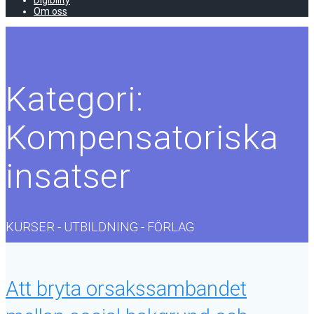
Digibility
Om oss
Kategori:
Kompensatoriska
insatser
KURSER - UTBILDNING - FÖRLAG
Att bryta orsakssambandet