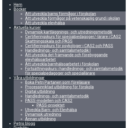
Hem
Böcker
Att utveckla barns förmågor i förskolan
Att utveckla förmågor på vetenskaplig grund i skolan
Att utveckla elevhälsa
Aktuella kurser
Dynamisk kartläggnings- och utredningsmetodik
Certifieringskurs för specialpedagoger/-lärare i CAS2
Skattningsskala och PASS
Certifieringskurs för psykologer i CAS2 och PASS
Handlednings- och samtalsmetodik I
Att utveckla det främjande och förebyggande
elevhälsoarbetet
Att utveckla barnhälsoarbetet i förskolan
Fortsättningskurs i handlednings- och samtalsmetodik
för specialpedagoger och speciallärare
Våra utbildningar
Boka Petri Partanen som föreläsare
Processinriktad utbildning för förskola
Digital utbildning
Handlednings- och samtalsmetodik
PASS-modellen och CAS2
PASS-projektet
Utveckla Barn- och Elevhälsa
Dynamisk utredning
Annan utbildning
Petris blogg