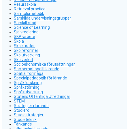
Resursskola
Retrieval practice
Samtalsmetodik
Särskilda undervisningsgrupper
Särskilt stöd
Science of Learning
Självreglering
SKA-arbete
Skola
Skolkurator
Skolreformer
Skolutveckling
Skolverket
Socioekonomiska förutsättningar
Socioemotionellt lärande
Spatial förmåga
Specialpedagogik för lärande
Språkforskning
Språkstörning
Språkutveckling
Statens Offentliga Utredningar
STEM
Strategier i lärande
Studiero
Studiestrategier
Studieteknik
Tänkande
Tillgängligt lärande