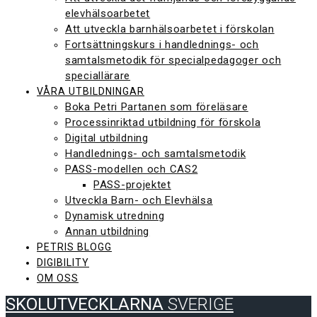
elevhälsoarbetet
Att utveckla barnhälsoarbetet i förskolan
Fortsättningskurs i handlednings- och
samtalsmetodik för specialpedagoger och
speciallärare
VÅRA UTBILDNINGAR
Boka Petri Partanen som föreläsare
Processinriktad utbildning för förskola
Digital utbildning
Handlednings- och samtalsmetodik
PASS-modellen och CAS2
PASS-projektet
Utveckla Barn- och Elevhälsa
Dynamisk utredning
Annan utbildning
PETRIS BLOGG
DIGIBILITY
OM OSS
SKOLUTVECKLARNA
SVERIGE