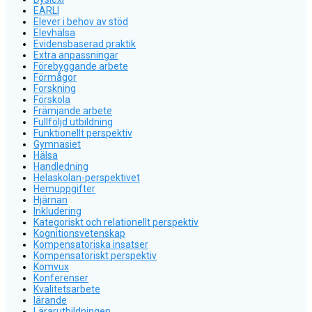
EARLI
Elever i behov av stöd
Elevhälsa
Evidensbaserad praktik
Extra anpassningar
Förebyggande arbete
Förmågor
Forskning
Förskola
Främjande arbete
Fullföljd utbildning
Funktionellt perspektiv
Gymnasiet
Hälsa
Handledning
Helaskolan-perspektivet
Hemuppgifter
Hjärnan
Inkludering
Kategoriskt och relationellt perspektiv
Kognitionsvetenskap
Kompensatoriska insatser
Kompensatoriskt perspektiv
Komvux
Konferenser
Kvalitetsarbete
lärande
Lärarutbildningen