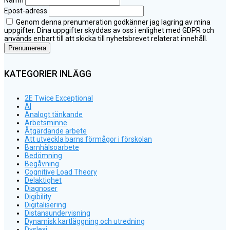
Namn
Epost-adress
Genom denna prenumeration godkänner jag lagring av mina
uppgifter. Dina uppgifter skyddas av oss i enlighet med GDPR och
används enbart till att skicka till nyhetsbrevet relaterat innehåll.
KATEGORIER INLÄGG
2E Twice Exceptional
AI
Analogt tänkande
Arbetsminne
Åtgärdande arbete
Att utveckla barns förmågor i förskolan
Barnhälsoarbete
Bedömning
Begåvning
Cognitive Load Theory
Delaktighet
Diagnoser
Digibility
Digitalisering
Distansundervisning
Dynamisk kartläggning och utredning
Dyslexi