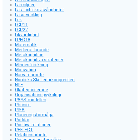
Lärmiljöer
Läs- och skrivsvårigheter
Läsutveckling
Lek
LGR11
LGR22
Likvärdighet
LPFÖ18
Matematik
Medierat lärande
Metakognition
Metakognitiva strategier
Minnesforskning
Motivation
Närvaroarbete
Nordiska Skolledarkongressen
NPF
Okategoriserade
Organisationspsykologi
PASS-modellen
Phonics
PISA
Planeringsförmåga
Poddar
Positiva relationer
REFLECT
Relationsarbete
Resonemangsförmåga