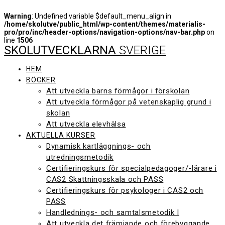
Warning
: Undefined variable $default_menu_align in
/home/skolutve/public_html/wp-content/themes/materialis-
pro/pro/inc/header-options/navigation-options/nav-bar.php
on
line
1506
SKOLUTVECKLARNA
SVERIGE
Hoppa
till
innehåll
HEM
BÖCKER
Att utveckla barns förmågor i förskolan
Att utveckla förmågor på vetenskaplig grund i
skolan
Att utveckla elevhälsa
AKTUELLA KURSER
Dynamisk kartläggnings- och
utredningsmetodik
Certifieringskurs för specialpedagoger/-lärare i
CAS2 Skattningsskala och PASS
Certifieringskurs för psykologer i CAS2 och
PASS
Handlednings- och samtalsmetodik I
Att utveckla det främjande och förebyggande