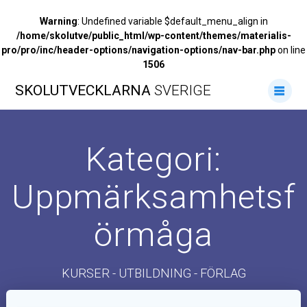
Warning
: Undefined variable $default_menu_align in
/home/skolutve/public_html/wp-content/themes/materialis-
pro/pro/inc/header-options/navigation-options/nav-bar.php
on line
1506
Hoppa
SKOLUTVECKLARNA
SVERIGE
till
innehåll
Kategori:
Uppmärksamhetsf
örmåga
KURSER - UTBILDNING - FÖRLAG