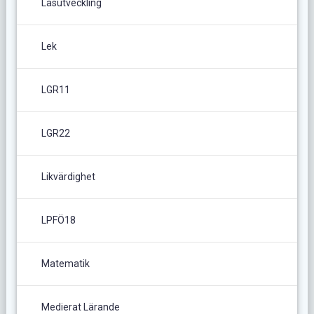
Läsutveckling
Lek
LGR11
LGR22
Likvärdighet
LPFÖ18
Matematik
Medierat Lärande