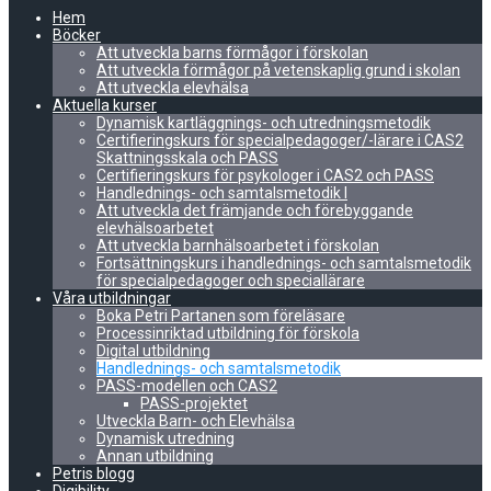
Hem
Böcker
Att utveckla barns förmågor i förskolan
Att utveckla förmågor på vetenskaplig grund i skolan
Att utveckla elevhälsa
Aktuella kurser
Dynamisk kartläggnings- och utredningsmetodik
Certifieringskurs för specialpedagoger/-lärare i CAS2
Skattningsskala och PASS
Certifieringskurs för psykologer i CAS2 och PASS
Handlednings- och samtalsmetodik I
Att utveckla det främjande och förebyggande
elevhälsoarbetet
Att utveckla barnhälsoarbetet i förskolan
Fortsättningskurs i handlednings- och samtalsmetodik
för specialpedagoger och speciallärare
Våra utbildningar
Boka Petri Partanen som föreläsare
Processinriktad utbildning för förskola
Digital utbildning
Handlednings- och samtalsmetodik
PASS-modellen och CAS2
PASS-projektet
Utveckla Barn- och Elevhälsa
Dynamisk utredning
Annan utbildning
Petris blogg