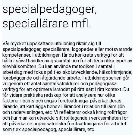
specialpedagoger,
speciallärare mfl.
Vår mycket uppskattade utbildning riktar sig till
specialpedagoger, speciallärare, logopeder eller motsvarande
kompetenser. I utbildningen får du konkreta verktyg för att
hålla i såväl handledningssamtal och för att leda olika typer av
elevhälsomöten. Du kan använda metodiken i samtal i
arbetslag med fokus på t ex skolutvecklande, hälsofrämjande,
förebyggande och åtgärdande arbete. I utbildningsserien går
vi igenom ett antal samtalsstrukturer och pedagogiska
verktyg för att optimera lärandet på rätt sätt i rätt kontext. Du
får vidare praktiska redskap för att analysera hur olika
faktorer i barns och ungas förutsättningar påverkar deras
lärande, att kartlägga behov i lärandet i relation till lärmiljön
och undervisningen, etc. Vi reflekterar också kring rollfrågor
och hur man kan utveckla sitt rolltagande i verksamheten för
att påverka de organisatoriska förutsättningarna för arbetet
som t ex specialpedagog, speciallärare, etc.