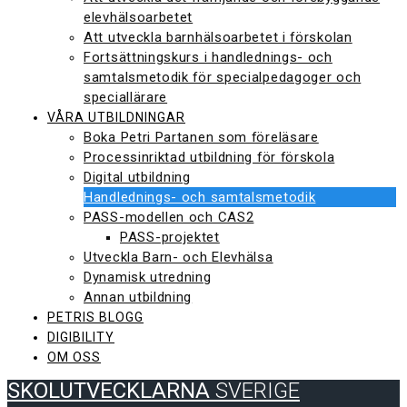
elevhälsoarbetet
Att utveckla barnhälsoarbetet i förskolan
Fortsättningskurs i handlednings- och
samtalsmetodik för specialpedagoger och
speciallärare
VÅRA UTBILDNINGAR
Boka Petri Partanen som föreläsare
Processinriktad utbildning för förskola
Digital utbildning
Handlednings- och samtalsmetodik
PASS-modellen och CAS2
PASS-projektet
Utveckla Barn- och Elevhälsa
Dynamisk utredning
Annan utbildning
PETRIS BLOGG
DIGIBILITY
OM OSS
SKOLUTVECKLARNA
SVERIGE