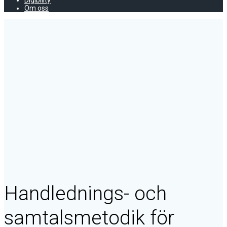
Digibility
Om oss
Handlednings-
och
samtalsmetodik
KURSER -
UTBILDNING
- FÖRLAG
Handlednings- och
samtalsmetodik för