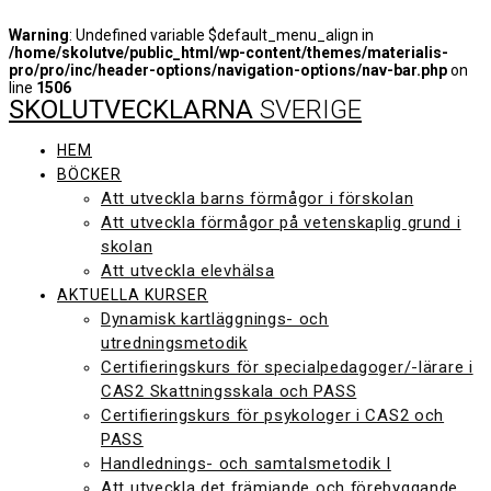
Warning
: Undefined variable $default_menu_align in
/home/skolutve/public_html/wp-content/themes/materialis-
pro/pro/inc/header-options/navigation-options/nav-bar.php
on
line
1506
SKOLUTVECKLARNA
SVERIGE
Hoppa
till
innehåll
HEM
BÖCKER
Att utveckla barns förmågor i förskolan
Att utveckla förmågor på vetenskaplig grund i
skolan
Att utveckla elevhälsa
AKTUELLA KURSER
Dynamisk kartläggnings- och
utredningsmetodik
Certifieringskurs för specialpedagoger/-lärare i
CAS2 Skattningsskala och PASS
Certifieringskurs för psykologer i CAS2 och
PASS
Handlednings- och samtalsmetodik I
Att utveckla det främjande och förebyggande