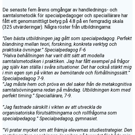
De senaste fem årens omgångar av handlednings- och
samtalsmetodik för specialpedagoger och speciallärare har
fått ett genomsnittligt betyg på 4.8 på en femgradig skala
(325 utvärderingar). Några röster från utbildningarna:
”Den bästa utbildningen jag gått som specialpedagog. Perfekt
blandning mellan teori, forskning, konkreta verktyg och
praktiska övningar.” Specialpedagog F-6
”Halva behållningen har varit ditt sätt att modella
samtalsmetodiken i praktiken. Jag har fått exempel på frågor
jag själv kan ställa i svåra situationer. Det har också stärkt mig
i min egen syn på vikten av bemötande och förhållningssätt.”
Specialpedagog 7-9.
”Jag måste hem och pröva en del saker från de metakognitiva
samtalsövningarna redan på måndag. Utbildningen kom med
perfekt timing.” Speciallärare, 7-9.
”Jag fastnade särskilt i vikten av att utveckla de
organisatoriska förutsättningarna och rollfrågorna som
specialpedagog.” Specialpedagog, gymnasiet.
”Vi pratar mycket om att främja elevernas studiestrategier. Den