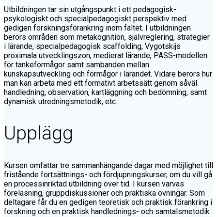
Utbildningen tar sin utgångspunkt i ett pedagogisk-
psykologiskt och specialpedagogiskt perspektiv med
gedigen forskningsförankring inom fältet. I utbildningen
berörs områden som metakognition, självreglering, strategier
i lärande, specialpedagogisk scaffolding, Vygotskijs
proximala utvecklingszon, medierat lärande, PASS-modellen
för tankeförmågor samt sambanden mellan
kunskapsutveckling och förmågor i lärandet. Vidare berörs hur
man kan arbeta med ett formativt arbetssätt genom såväl
handledning, observation, kartläggning och bedömning, samt
dynamisk utredningsmetodik, etc.
Upplägg
Kursen omfattar tre sammanhängande dagar med möjlighet till
fristående fortsättnings- och fördjupningskurser, om du vill gå
en processinriktad utbildning över tid. I kursen varvas
föreläsning, gruppdiskussioner och praktiska övningar. Som
deltagare får du en gedigen teoretisk och praktisk förankring i
forskning och en praktisk handlednings- och samtalsmetodik