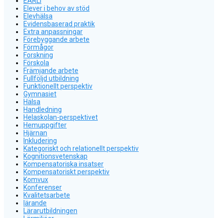
EARLI
Elever i behov av stöd
Elevhälsa
Evidensbaserad praktik
Extra anpassningar
Förebyggande arbete
Förmågor
Forskning
Förskola
Främjande arbete
Fullföljd utbildning
Funktionellt perspektiv
Gymnasiet
Hälsa
Handledning
Helaskolan-perspektivet
Hemuppgifter
Hjärnan
Inkludering
Kategoriskt och relationellt perspektiv
Kognitionsvetenskap
Kompensatoriska insatser
Kompensatoriskt perspektiv
Komvux
Konferenser
Kvalitetsarbete
lärande
Lärarutbildningen