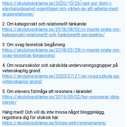
https://skolutvecklarna.se/2020/10/26/vad-gor-dom-i-
elevhalsoteamet-egentligen-om-vikten-av-att-arbeta-med-
grupprelationer/
2. Om kategoriskt och relationellt tänkande:
https://skolutvecklarna.se/2018/08/02/vi-maste-prata-om-
kategoriskt-relationellt-och-funktionellt-perspektiv/
3. Om svag teoretisk begåvning:
https://skolutvecklarna.se/2018/03/28/vi-maste-prata-om-
svag-teoretisk-begavning/
4. Om resursskolor och särskilda undervisningsgrupper på
vetenskaplig grund:
https://skolutvecklarna.se/2020/07/21/en-resursskola-pa-
vetenskaplig-grund/
5. Om elevers förmåga att resonera i lärandet:
https://skolutvecklarna.se/2019/09/02/hur-resonerar-dina-
elever/
Häng med! Och vill du inte missa något blogginlägg,
registrera dig för utskick här:
https://skolutvecklarna.se/blogg-petri/prenumerera/