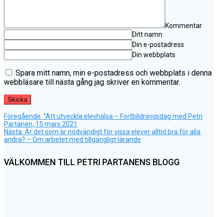
Kommentar
Ditt namn
Din e-postadress
Din webbplats
Spara mitt namn, min e-postadress och webbplats i denna
webbläsare till nästa gång jag skriver en kommentar.
Föregående
Inläggsnavigering
Föregående:
”Att utveckla elevhälsa – Fortbildningsdag med Petri
inlägg:
Partanen, 15 mars 2021
Nästa
Nästa:
Är det som är nödvändigt för vissa elever alltid bra för alla
inlägg:
andra? – Om arbetet med tillgängligt lärande
VÄLKOMMEN TILL PETRI PARTANENS BLOGG