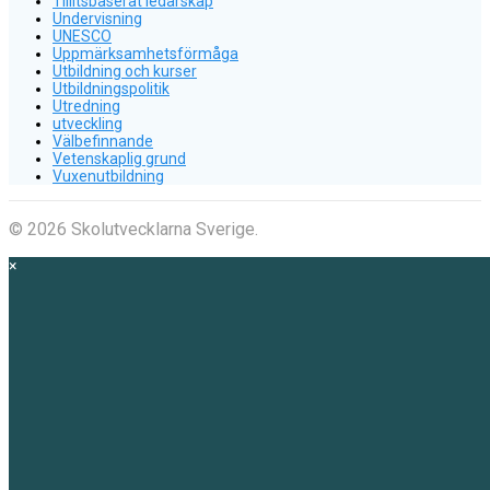
Tillitsbaserat ledarskap
Undervisning
UNESCO
Uppmärksamhetsförmåga
Utbildning och kurser
Utbildningspolitik
Utredning
utveckling
Välbefinnande
Vetenskaplig grund
Vuxenutbildning
© 2026 Skolutvecklarna Sverige.
×