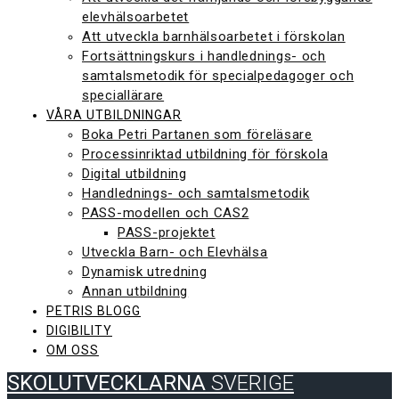
elevhälsoarbetet
Att utveckla barnhälsoarbetet i förskolan
Fortsättningskurs i handlednings- och
samtalsmetodik för specialpedagoger och
speciallärare
VÅRA UTBILDNINGAR
Boka Petri Partanen som föreläsare
Processinriktad utbildning för förskola
Digital utbildning
Handlednings- och samtalsmetodik
PASS-modellen och CAS2
PASS-projektet
Utveckla Barn- och Elevhälsa
Dynamisk utredning
Annan utbildning
PETRIS BLOGG
DIGIBILITY
OM OSS
SKOLUTVECKLARNA
SVERIGE