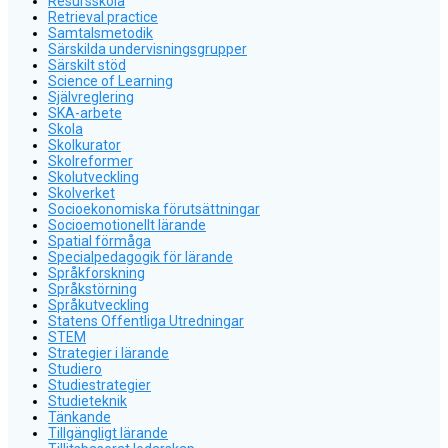
Resursskola
Retrieval practice
Samtalsmetodik
Särskilda undervisningsgrupper
Särskilt stöd
Science of Learning
Självreglering
SKA-arbete
Skola
Skolkurator
Skolreformer
Skolutveckling
Skolverket
Socioekonomiska förutsättningar
Socioemotionellt lärande
Spatial förmåga
Specialpedagogik för lärande
Språkforskning
Språkstörning
Språkutveckling
Statens Offentliga Utredningar
STEM
Strategier i lärande
Studiero
Studiestrategier
Studieteknik
Tänkande
Tillgängligt lärande