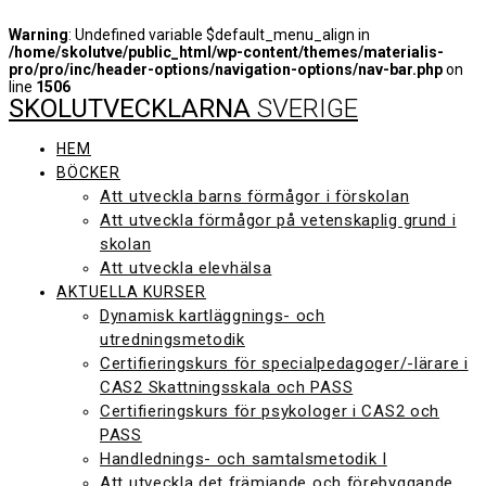
Warning
: Undefined variable $default_menu_align in
/home/skolutve/public_html/wp-content/themes/materialis-
pro/pro/inc/header-options/navigation-options/nav-bar.php
on
line
1506
SKOLUTVECKLARNA
SVERIGE
Hoppa
till
innehåll
HEM
BÖCKER
Att utveckla barns förmågor i förskolan
Att utveckla förmågor på vetenskaplig grund i
skolan
Att utveckla elevhälsa
AKTUELLA KURSER
Dynamisk kartläggnings- och
utredningsmetodik
Certifieringskurs för specialpedagoger/-lärare i
CAS2 Skattningsskala och PASS
Certifieringskurs för psykologer i CAS2 och
PASS
Handlednings- och samtalsmetodik I
Att utveckla det främjande och förebyggande