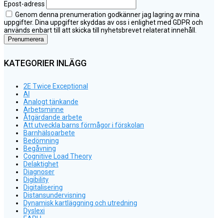
Epost-adress
Genom denna prenumeration godkänner jag lagring av mina
uppgifter. Dina uppgifter skyddas av oss i enlighet med GDPR och
används enbart till att skicka till nyhetsbrevet relaterat innehåll.
KATEGORIER INLÄGG
2E Twice Exceptional
AI
Analogt tänkande
Arbetsminne
Åtgärdande arbete
Att utveckla barns förmågor i förskolan
Barnhälsoarbete
Bedömning
Begåvning
Cognitive Load Theory
Delaktighet
Diagnoser
Digibility
Digitalisering
Distansundervisning
Dynamisk kartläggning och utredning
Dyslexi