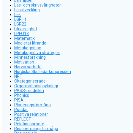
Lärmiljöer
Läs- och skrivsvårigheter
Läsutveckling
Lek
LGR11
LGR22
Likvärdighet
LPFÖ18
Matematik
Medierat lärande
Metakognition
Metakognitiva strategier
Minnesforskning
Motivation
Närvaroarbete
Nordiska Skolledarkongressen
NPF
Okategoriserade
Organisationspsykologi
PASS-modellen
Phonics
PISA
Planeringsförmåga
Poddar
Positiva relationer
REFLECT
Relationsarbete
Resonemangsförmåga