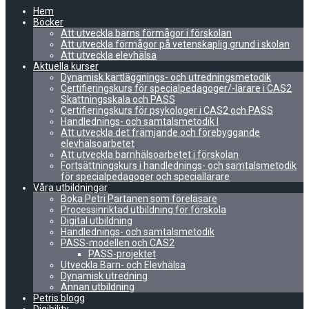
Hem
Böcker
Att utveckla barns förmågor i förskolan
Att utveckla förmågor på vetenskaplig grund i skolan
Att utveckla elevhälsa
Aktuella kurser
Dynamisk kartläggnings- och utredningsmetodik
Certifieringskurs för specialpedagoger/-lärare i CAS2
Skattningsskala och PASS
Certifieringskurs för psykologer i CAS2 och PASS
Handlednings- och samtalsmetodik I
Att utveckla det främjande och förebyggande
elevhälsoarbetet
Att utveckla barnhälsoarbetet i förskolan
Fortsättningskurs i handlednings- och samtalsmetodik
för specialpedagoger och speciallärare
Våra utbildningar
Boka Petri Partanen som föreläsare
Processinriktad utbildning för förskola
Digital utbildning
Handlednings- och samtalsmetodik
PASS-modellen och CAS2
PASS-projektet
Utveckla Barn- och Elevhälsa
Dynamisk utredning
Annan utbildning
Petris blogg