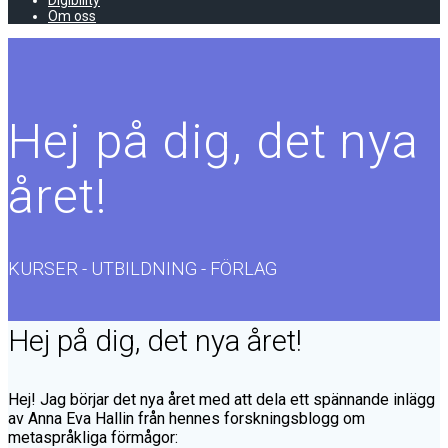
Digibility
Om oss
Hej på dig, det nya
året!
KURSER - UTBILDNING - FÖRLAG
Hej på dig, det nya året!
Hej! Jag börjar det nya året med att dela ett spännande inlägg
av Anna Eva Hallin från hennes forskningsblogg om
metaspråkliga förmågor: