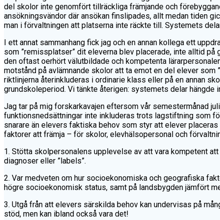
del skolor inte genomfört tillräckliga främjande och förebyggand
ansökningsvändor där ansökan finslipades, allt medan tiden gick,
man i förvaltningen att platserna inte räckte till. Systemets dela
I ett annat sammanhang fick jag och en annan kollega ett uppd
som ”remissplatser” dit eleverna blev placerade, inte alltid på g
den oftast oerhört välutbildade och kompetenta lärarpersonalen i
motstånd på avlämnande skolor att ta emot en del elever som ”b
riktlinjerna återinkluderas i ordinarie klass eller på en annan s
grundskoleperiod. Vi tänkte återigen: systemets delar hängde in
Jag tar på mig forskarkavajen eftersom vår semestermånad juli 
funktionsnedsättningar inte inkluderas trots lagstiftning som fö
snarare än elevers faktiska behov som styr att elever placeras i
faktorer att främja – för skolor, elevhälsopersonal och förvaltn
1. Stötta skolpersonalens upplevelse av att vara kompetent att
diagnoser eller ”labels”.
2. Var medveten om hur socioekonomiska och geografiska faktor
högre socioekonomisk status, samt på landsbygden jämfört med
3. Utgå från att elevers särskilda behov kan undervisas på många 
stöd, men kan ibland också vara det!