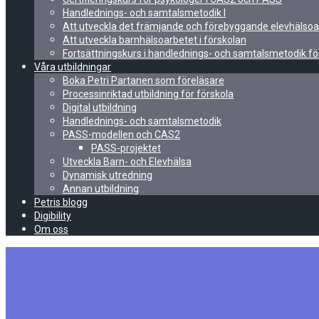
Handlednings- och samtalsmetodik I
Att utveckla det främjande och förebyggande elevhälsoa
Att utveckla barnhälsoarbetet i förskolan
Fortsättningskurs i handlednings- och samtalsmetodik fö
Våra utbildningar
Boka Petri Partanen som föreläsare
Processinriktad utbildning för förskola
Digital utbildning
Handlednings- och samtalsmetodik
PASS-modellen och CAS2
PASS-projektet
Utveckla Barn- och Elevhälsa
Dynamisk utredning
Annan utbildning
Petris blogg
Digibility
Om oss