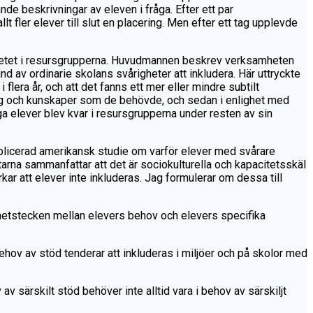
nde beskrivningar av eleven i fråga. Efter ett par
 fler elever till slut en placering. Men efter ett tag upplevde
arbetet i resursgrupperna. Huvudmannen beskrev verksamheten
nd av ordinarie skolans svårigheter att inkludera. Här uttryckte
lera år, och att det fanns ett mer eller mindre subtilt
ktyg och kunskaper som de behövde, och sedan i enlighet med
ånga elever blev kvar i resursgrupperna under resten av sin
publicerad amerikansk studie om varför elever med svårare
ttarna sammanfattar att det är sociokulturella och kapacitetsskäl
ar att elever inte inkluderas. Jag formulerar om dessa till
khetstecken mellan elevers behov och elevers specifika
ov av stöd tenderar att inkluderas i miljöer och på skolor med
v särskilt stöd behöver inte alltid vara i behov av särskiljt