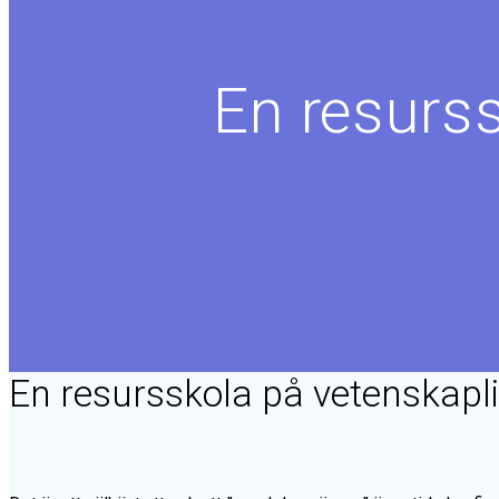
En resurs
En resursskola på vetenskapl