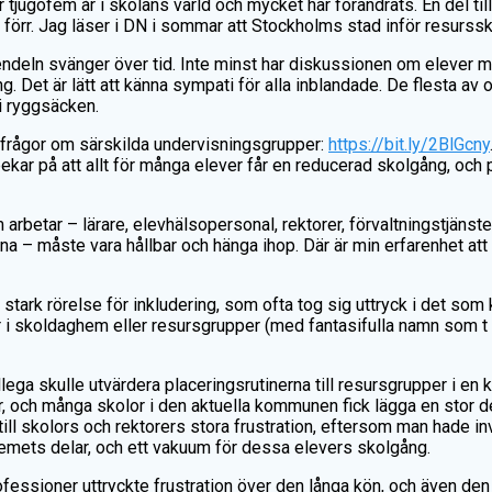
ar tjugofem år i skolans värld och mycket har förändrats. En del ti
förr. Jag läser i DN i sommar att Stockholms stad inför resurssko
endeln svänger över tid. Inte minst har diskussionen om elever
ring. Det är lätt att känna sympati för alla inblandade. De flesta a
 i ryggsäcken.
rt frågor om särskilda undervisningsgrupper:
https://bit.ly/2BlGcny
ekar på att allt för många elever får en reducerad skolgång, och
betar – lärare, elevhälsopersonal, rektorer, förvaltningstjänstem
 – måste vara hållbar och hänga ihop. Där är min erfarenhet att 
en stark rörelse för inkludering, som ofta tog sig uttryck i det so
 i skoldaghem eller resursgrupper (med fantasifulla namn som t e
lega skulle utvärdera placeringsrutinerna till resursgrupper i 
, och många skolor i den aktuella kommunen fick lägga en stor de
ll skolors och rektorers stora frustration, eftersom man hade inv
mets delar, och ett vakuum för dessa elevers skolgång.
ssioner uttryckte frustration över den långa kön, och även den 