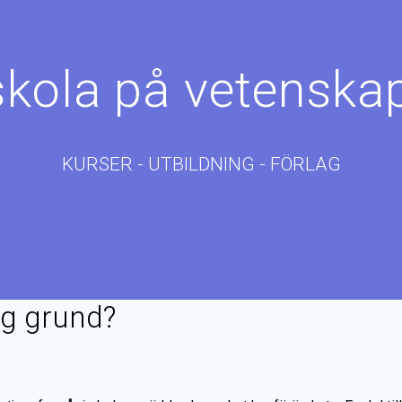
skola på vetenskap
KURSER - UTBILDNING - FÖRLAG
ig grund?