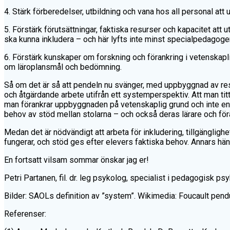
4. Stärk förberedelser, utbildning och vana hos all personal att 
5. Förstärk förutsättningar, faktiska resurser och kapacitet att
ska kunna inkludera – och här lyfts inte minst specialpedagogers
6. Förstärk kunskaper om forskning och förankring i vetenskapli
om läroplansmål och bedömning.
Så om det är så att pendeln nu svänger, med uppbyggnad av res
och åtgärdande arbete utifrån ett systemperspektiv. Att man titt
man förankrar uppbyggnaden på vetenskaplig grund och inte enbart
behov av stöd mellan stolarna – och också deras lärare och förä
Medan det är nödvändigt att arbeta för inkludering, tillgänglig
fungerar, och stöd ges efter elevers faktiska behov. Annars hä
En fortsatt vilsam sommar önskar jag er!
Petri Partanen, fil. dr. leg psykolog, specialist i pedagogisk ps
Bilder: SAOLs definition av ”system”. Wikimedia: Foucault pend
Referenser: