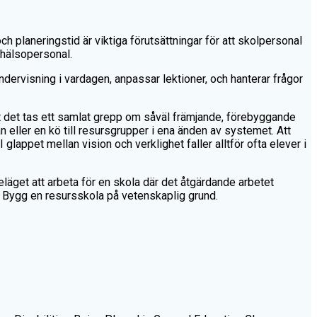
h planeringstid är viktiga förutsättningar för att skolpersonal
vhälsopersonal.
dervisning i vardagen, anpassar lektioner, och hanterar frågor
t det tas ett samlat grepp om såväl främjande, förebyggande
n eller en kö till resursgrupper i ena änden av systemet. Att
lappet mellan vision och verklighet faller alltför ofta elever i
eläget att arbeta för en skola där det åtgärdande arbetet
a. Bygg en resursskola på vetenskaplig grund.