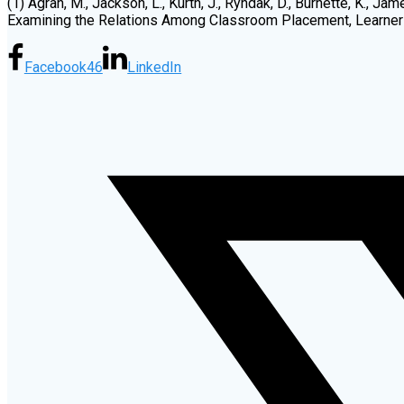
(1) Agran, M., Jackson, L., Kurth, J., Ryndak, D., Burnette, K.,
Examining the Relations Among Classroom Placement, Learner O
Facebook
46
LinkedIn