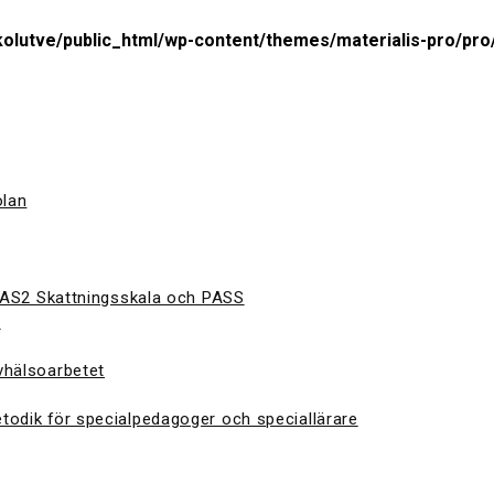
olutve/public_html/wp-content/themes/materialis-pro/pro/
olan
 CAS2 Skattningsskala och PASS
S
vhälsoarbetet
todik för specialpedagoger och speciallärare