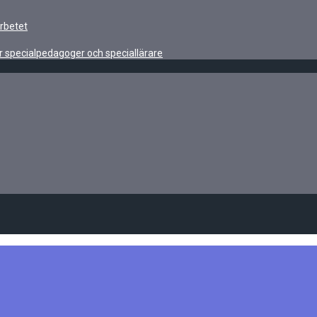
rbetet
r specialpedagoger och speciallärare