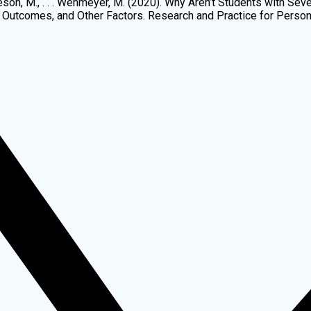
 Jameson, M., . . . Wehmeyer, M. (2020). Why Aren’t Students with 
utcomes, and Other Factors. Research and Practice for Persons 