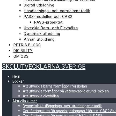
Digital utbildning
Handlednings- och samtalsmetodik
PASS-modellen och CAS2
PASS-projektet
Utveckla Barn- och Elevhälsa
Dynamisk utredning
Annan utbildning
PETRIS BLOGG
DIGIBILITY
OM OSS
SKOLUTVECKLARNA
SVERIGE
Hem
Böcker
Att utveckla barns förmågor i förskolan
Att utveckla förmågor på vetenskaplig grund i skolan
Att utveckla elevhälsa
Aktuella kurser
Dynamisk kartläggnings- och utredningsmetodik
Certifieringskurs för specialpedagoger/-lärare i CAS2 S
Certifieringskurs för psykologer i CAS2 och PASS