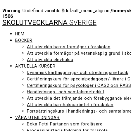
Warning
: Undefined variable $default_menu_align in
/home/sk
1506
SKOLUTVECKLARNA
SVERIGE
Hoppa
till
innehåll
HEM
BÖCKER
Att utveckla barns förmågor i förskolan
Att utveckla förmågor på vetenskaplig grund i sk
Att utveckla elevhälsa
AKTUELLA KURSER
Dynamisk kartläggnings- och utredningsmetodik
Certifieringskurs för specialpedagoger/-lärare i
Certifieringskurs för psykologer i CAS2 och PAS
Handlednings- och samtalsmetodik I
Att utveckla det främjande och förebyggande ele
Att utveckla barnhälsoarbetet i förskolan
Fortsättningskurs i handlednings- och samtalsme
VÅRA UTBILDNINGAR
Boka Petri Partanen som föreläsare
Processinriktad utbildning för förskola