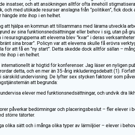
e insatser, och att ansökningen alltför ofta innehöll stigmatisera
 och med utökade resurser anslagna från ”politiken”, fick dock allt
r hängde inte ihop i en helhet.
rag att hjälpa en kommun att tillsammans med lärarna utveckla 
rund av sina funktionsnedsättningar eller behov i sig, utan på gru
 resursgrupperna att eleverna blev ”kvar” i deras verksamheter i f
ränt sina broar”. Policyn var att eleverna skulle få erövra ver
kola för att få en ”ny start”. Detta skedde dock alltför sällan – m
te ihop i en helhet.
internationellt är högtid för konferenser. Jag läser en nyligen 
rordar detta, och en mer än 35-årig inkluderingsdebatt (1). Förfa
 särskild undervisning. De lyfter sex stycken faktorer som påverk
ingstjänstemän att begrunda:
 undervisa elever med funktionsnedsättningar, och undvik dra li
er påverkar bedömningar och placeringsbeslut – fler elever i beh
 större tätorter.
olika sätt och i många olika typer av lärmiljöer – elever i behov a