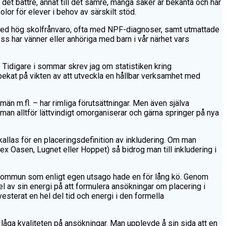
ll det bättre, annat till det sämre, många saker är bekanta och har
lor för elever i behov av särskilt stöd.
 med hög skolfrånvaro, ofta med NPF-diagnoser, samt utmattade
v oss har vänner eller anhöriga med barn i vår närhet vars
. Tidigare i sommar skrev jag om statistiken kring
 pekat på vikten av att utveckla en hållbar verksamhet med
än m.fl. – har rimliga förutsättningar. Men även själva
man alltför lättvindigt omorganiserar och gärna springer på nya
m kallas för en placeringsdefinition av inkludering. Om man
x Oasen, Lugnet eller Hoppet) så bidrog man till inkludering i
en kommun som enligt egen utsago hade en för lång kö. Genom
l av sin energi på att formulera ansökningar om placering i
esterat en hel del tid och energi i den formella
låga kvaliteten på ansökningar. Man upplevde å sin sida att en