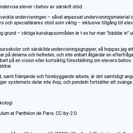
undervisa elever i behov av särskilt stöd.
 utveckla undervisningen – såväl anpassat undervisningsmaterial oc
 och speciallärares stöd som viktig – inklusive tillgång till ele
g grund – viktiga kunskapsområden är t ex hur man ”bäddar in” un
ursskolor och särskilda undervisningsgrupper, så hoppas jag at
ar på delarna och helheten, och inte enbart åtgärdar en efterfråga
 på en vision eller kortsiktig föreställning om elevers behov. I g
ldrar.
het, samt främjande och förebyggande arbete, är det samtidigt ang
nger systemets delar inte ihop, och pendeln fortsätter att sväng
ykologi
ulum at Panthéon de Paris. CC-by-2.0.