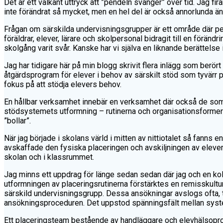
Det är ett välkänt uttryck att ”pendeln svänger” över tid. Jag fir
inte förändrat så mycket, men en hel del är också annorlunda än 
Frågan om särskilda undervisningsgrupper är ett område där p
föräldrar, elever, lärare och skolpersonal bidragit till en föränd
skolgång varit svår. Kanske har vi själva en liknande berättelse
Jag har tidigare här på min blogg skrivit flera inlägg som berö
åtgärdsprogram för elever i behov av särskilt stöd som tyvärr p
fokus på att stödja elevers behov.
En hållbar verksamhet innebär en verksamhet där också de som ar
stödsystemets utformning – rutinerna och organisationsformerna
”bollar”.
När jag började i skolans värld i mitten av nittiotalet så fanns 
avskaffade den fysiska placeringen och avskiljningen av elever
skolan och i klassrummet.
Jag minns ett uppdrag för länge sedan sedan där jag och en kol
utformningen av placeringsrutinerna förstärktes en remisskultur
särskild undervisningsgrupp. Dessa ansökningar avslogs ofta, ti
ansökningsproceduren. Det uppstod spänningsfält mellan syste
Ett placeringsteam bestående av handläggare och elevhälsoprofe