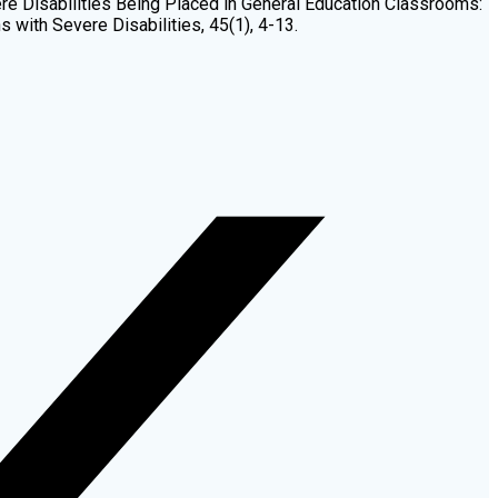
Severe Disabilities Being Placed in General Education Classrooms:
with Severe Disabilities, 45(1), 4-13.