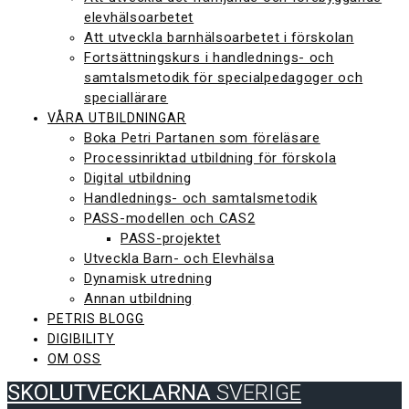
elevhälsoarbetet
Att utveckla barnhälsoarbetet i förskolan
Fortsättningskurs i handlednings- och
samtalsmetodik för specialpedagoger och
speciallärare
VÅRA UTBILDNINGAR
Boka Petri Partanen som föreläsare
Processinriktad utbildning för förskola
Digital utbildning
Handlednings- och samtalsmetodik
PASS-modellen och CAS2
PASS-projektet
Utveckla Barn- och Elevhälsa
Dynamisk utredning
Annan utbildning
PETRIS BLOGG
DIGIBILITY
OM OSS
SKOLUTVECKLARNA
SVERIGE