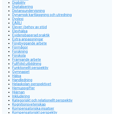
Digibility
Digitalisering
Distansundervisning
Dynamisk kartläggning och utredning
Dyslexi
EARLI
Elever i behov av stöd
Elevhälsa
Evidensbaserad praktik
Extra anpassningar
Förebyggande arbete
Förmågor
Forskning
Förskola
Främjande arbete
Fullföljd utbildning
Funktionellt perspektiv
Gymnasiet
Hälsa
Handledning
Helaskolan-perspektivet
Hemuppgifter
Hjärnan
Inkludering
Kategoriskt och relationellt perspektiv
Kognitionsvetenskap
Kompensatoriska insatser
Kompensatoriskt perspektiv