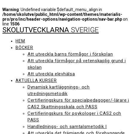
Warning
: Undefined variable $default_menu_align in
/home/skolutve/public_html/wp-content/themes/materialis-
pro/pro/inc/header-options/navigation-options/nav-bar.php
on
line
1506
SKOLUTVECKLARNA
SVERIGE
Hoppa
till
innehåll
HEM
BÖCKER
Att utveckla barns förmågor i förskolan
Att utveckla förmågor på vetenskaplig grund i
skolan
Att utveckla elevhälsa
AKTUELLA KURSER
Dynamisk kartläggnings- och
utredningsmetodik
Certifieringskurs för specialpedagoger/-lärare i
CAS2 Skattningsskala och PASS
Certifieringskurs för psykologer i CAS2 och
PASS
Handlednings- och samtalsmetodik I
Att utveckla det främjande och förebyggande