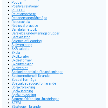
Poddar
Positiva relationer
REFLECT
Relationsarbete
Resonemangsförmåga
Resursskola
Retrieval practice
Samtalsmetodik
Särskilda undervisningsgrupper
Särskilt stöd
Science of Learning
Självreglering
SKA-arbete
Skola
Skolkurator
Skolreformer
Skolutveckling
Skolverket
Socioekonomiska förutsättningar
Socioemotionellt lärande
Spatial förmåga
Specialpedagogik för lärande
Språkforskning
Språkstörning
Språkutveckling
Statens Offentliga Utredningar
STEM
Strategier i lärande