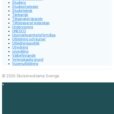
Studiero
Studiestrategier
Studieteknik
Tänkande
Tillgängligt lärande
Tillitsbaserat ledarskap
Undervisning
UNESCO
Uppmärksamhetsförmåga
Utbildning och kurser
Utbildningspolitik
Utredning
utveckling
Välbefinnande
Vetenskaplig grund
Vuxenutbildning
© 2026 Skolutvecklarna Sverige.
×