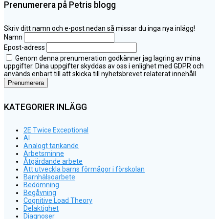
Prenumerera på Petris blogg
Skriv ditt namn och e-post nedan så missar du inga nya inlägg!
Namn
Epost-adress
Genom denna prenumeration godkänner jag lagring av mina
uppgifter. Dina uppgifter skyddas av oss i enlighet med GDPR och
används enbart till att skicka till nyhetsbrevet relaterat innehåll.
KATEGORIER INLÄGG
2E Twice Exceptional
AI
Analogt tänkande
Arbetsminne
Åtgärdande arbete
Att utveckla barns förmågor i förskolan
Barnhälsoarbete
Bedömning
Begåvning
Cognitive Load Theory
Delaktighet
Diagnoser