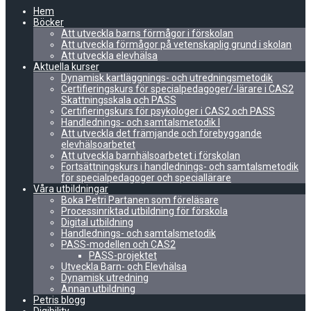
Hem
Böcker
Att utveckla barns förmågor i förskolan
Att utveckla förmågor på vetenskaplig grund i skolan
Att utveckla elevhälsa
Aktuella kurser
Dynamisk kartläggnings- och utredningsmetodik
Certifieringskurs för specialpedagoger/-lärare i CAS2
Skattningsskala och PASS
Certifieringskurs för psykologer i CAS2 och PASS
Handlednings- och samtalsmetodik I
Att utveckla det främjande och förebyggande
elevhälsoarbetet
Att utveckla barnhälsoarbetet i förskolan
Fortsättningskurs i handlednings- och samtalsmetodik
för specialpedagoger och speciallärare
Våra utbildningar
Boka Petri Partanen som föreläsare
Processinriktad utbildning för förskola
Digital utbildning
Handlednings- och samtalsmetodik
PASS-modellen och CAS2
PASS-projektet
Utveckla Barn- och Elevhälsa
Dynamisk utredning
Annan utbildning
Petris blogg