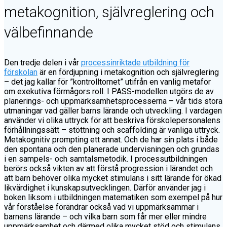
metakognition, självreglering och
välbefinnande
Den tredje delen i vår
processinriktade utbildning för
förskolan
är en fördjupning i metakognition och självreglering
– det jag kallar för ”kontrolltornet” utifrån en vanlig metafor
om exekutiva förmågors roll. I PASS-modellen utgörs de av
planerings- och uppmärksamhetsprocesserna – vår tids stora
utmaningar vad gäller barns lärande och utveckling. I vardagen
använder vi olika uttryck för att beskriva förskolepersonalens
förhållningssätt – stöttning och scaffolding är vanliga uttryck.
Metakognitiv prompting ett annat. Och de har sin plats i både
den spontana och den planerade undervisningen och grundas
i en sampels- och samtalsmetodik. I processutbildningen
berörs också vikten av att förstå progression i lärandet och
att barn behöver olika mycket stimulans i sitt lärande för ökad
likvärdighet i kunskapsutvecklingen. Därför använder jag i
boken liksom i utbildningen matematiken som exempel på hur
vår förståelse förändrar också vad vi uppmärksammar i
barnens lärande – och vilka barn som får mer eller mindre
uppmärksamhet och därmed olika mycket stöd och stimulans.