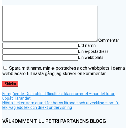
Kommentar
Ditt namn
Din e-postadress
Din webbplats
Spara mitt namn, min e-postadress och webbplats i denna
webbläsare till nästa gång jag skriver en kommentar.
Föregående
Inläggsnavigering
Föregående:
Desirable difficulties i klassrummet – när det lutar
inlägg:
uppåt i lärandet
Nästa
Nästa:
Leken som grund för barns lärande och utveckling – om fri
inlägg:
lek, vägledd lek och direkt undervisning
VÄLKOMMEN TILL PETRI PARTANENS BLOGG