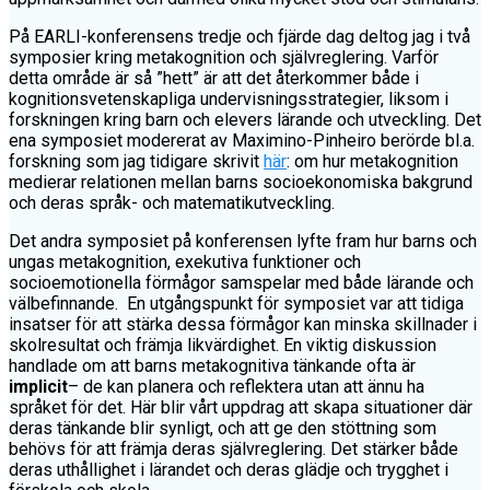
På EARLI-konferensens tredje och fjärde dag deltog jag i två
symposier kring metakognition och självreglering. Varför
detta område är så ”hett” är att det återkommer både i
kognitionsvetenskapliga undervisningsstrategier, liksom i
forskningen kring barn och elevers lärande och utveckling. Det
ena symposiet modererat av Maximino-Pinheiro berörde bl.a.
forskning som jag tidigare skrivit
här
: om hur metakognition
medierar relationen mellan barns socioekonomiska bakgrund
och deras språk- och matematikutveckling.
Det andra symposiet på konferensen lyfte fram hur barns och
ungas metakognition, exekutiva funktioner och
socioemotionella förmågor samspelar med både lärande och
välbefinnande. En utgångspunkt för symposiet var att tidiga
insatser för att stärka dessa förmågor kan minska skillnader i
skolresultat och främja likvärdighet. En viktig diskussion
handlade om att barns metakognitiva tänkande ofta är
implicit
– de kan planera och reflektera utan att ännu ha
språket för det. Här blir vårt uppdrag att skapa situationer där
deras tänkande blir synligt, och att ge den stöttning som
behövs för att främja deras självreglering. Det stärker både
deras uthållighet i lärandet och deras glädje och trygghet i