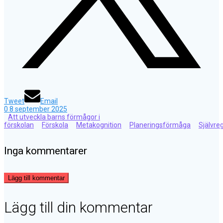
Tweet
Email
0
8 september 2025
Att utveckla barns förmågor i
förskolan
Förskola
Metakognition
Planeringsförmåga
Självre
Inga kommentarer
Lägg till kommentar
Lägg till din kommentar