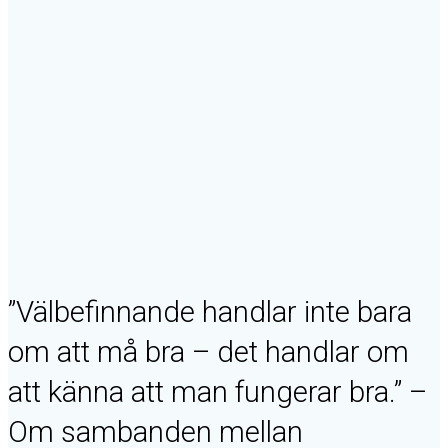
självreglering
och
välbefinnande
KURSER -
UTBILDNING
- FÖRLAG
”Välbefinnande handlar inte bara
om att må bra – det handlar om
att känna att man fungerar bra.” –
Om sambanden mellan