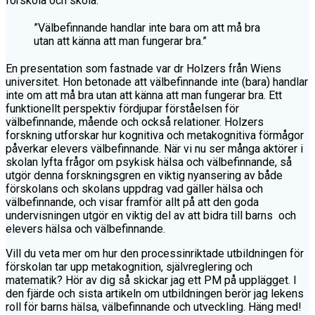
förskola och skola.
”Välbefinnande handlar inte bara om att må bra
utan att känna att man fungerar bra.”
En presentation som fastnade var dr Holzers från Wiens
universitet. Hon betonade att välbefinnande inte (bara) handlar
inte om att må bra utan att känna att man fungerar bra. Ett
funktionellt perspektiv fördjupar förståelsen för
välbefinnande, mående och också relationer. Holzers
forskning utforskar hur kognitiva och metakognitiva förmågor
påverkar elevers välbefinnande. När vi nu ser många aktörer i
skolan lyfta frågor om psykisk hälsa och välbefinnande, så
utgör denna forskningsgren en viktig nyansering av både
förskolans och skolans uppdrag vad gäller hälsa och
välbefinnande, och visar framför allt på att den goda
undervisningen utgör en viktig del av att bidra till barns och
elevers hälsa och välbefinnande.
Vill du veta mer om hur den processinriktade utbildningen för
förskolan tar upp metakognition, självreglering och
matematik? Hör av dig så skickar jag ett PM på upplägget. I
den fjärde och sista artikeln om utbildningen berör jag lekens
roll för barns hälsa, välbefinnande och utveckling. Häng med!