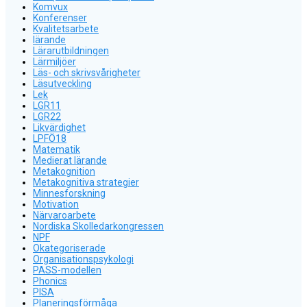
Komvux
Konferenser
Kvalitetsarbete
lärande
Lärarutbildningen
Lärmiljöer
Läs- och skrivsvårigheter
Läsutveckling
Lek
LGR11
LGR22
Likvärdighet
LPFÖ18
Matematik
Medierat lärande
Metakognition
Metakognitiva strategier
Minnesforskning
Motivation
Närvaroarbete
Nordiska Skolledarkongressen
NPF
Okategoriserade
Organisationspsykologi
PASS-modellen
Phonics
PISA
Planeringsförmåga