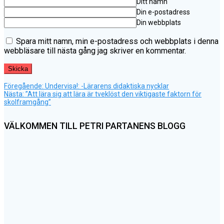
Ditt namn
Din e-postadress
Din webbplats
Spara mitt namn, min e-postadress och webbplats i denna
webbläsare till nästa gång jag skriver en kommentar.
Föregående
Inläggsnavigering
Föregående:
Undervisa!: -Lärarens didaktiska nycklar
Nästa
inlägg:
Nästa:
”Att lära sig att lära är tveklöst den viktigaste faktorn för
inlägg:
skolframgång”
VÄLKOMMEN TILL PETRI PARTANENS BLOGG