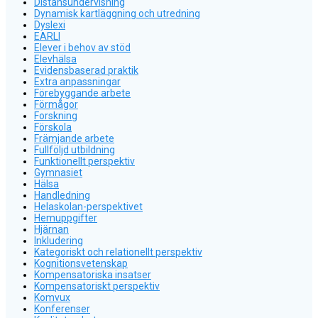
Distansundervisning
Dynamisk kartläggning och utredning
Dyslexi
EARLI
Elever i behov av stöd
Elevhälsa
Evidensbaserad praktik
Extra anpassningar
Förebyggande arbete
Förmågor
Forskning
Förskola
Främjande arbete
Fullföljd utbildning
Funktionellt perspektiv
Gymnasiet
Hälsa
Handledning
Helaskolan-perspektivet
Hemuppgifter
Hjärnan
Inkludering
Kategoriskt och relationellt perspektiv
Kognitionsvetenskap
Kompensatoriska insatser
Kompensatoriskt perspektiv
Komvux
Konferenser