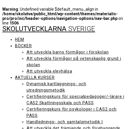
Warning
: Undefined variable $default_menu_align in
/home/skolutve/public_html/wp-content/themes/materialis-
pro/pro/inc/header-options/navigation-options/nav-bar.php
on
line
1506
SKOLUTVECKLARNA
SVERIGE
Hoppa
till
innehåll
HEM
BÖCKER
Att utveckla barns förmågor i förskolan
Att utveckla förmågor på vetenskaplig grund i
skolan
Att utveckla elevhälsa
AKTUELLA KURSER
Dynamisk kartläggnings- och
utredningsmetodik
Certifieringskurs för specialpedagoger/-lärare i
CAS2 Skattningsskala och PASS
Certifieringskurs för psykologer i CAS2 och
PASS
Handlednings- och samtalsmetodik I
Att utveckla det främjande och förebyggande