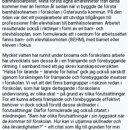
barnhälsoarbetet. Mina första egna erfarenheter från detta
kommer mer än femton år sedan när vi byggde de första
barnhälsoteamen i förskolan i Östersunds kommun. På den
tiden var det ett pionjärarbete att utvidga tillgången till
professioner från elevhälsan till barnhälsoteamen. Arbetet
resulterade också i riktlinjer i form av en barn- och
elevhälsoplan, som formulerade att i centrum för arbetssättet
fanns barn- och elevhälsomöten (BEHM), med barnet eller
eleven i fokus.
Mycket vatten har runnit under broarna och förskolans arbete
har utvecklats sen dessa år i en främjande och förebyggande
riktning. I samband med att jag skrev kunskapsöversikten
”Hälsa för lärande – lärande för hälsa” gick jag också särskilt
igenom forskningen för främjande och förebyggande insatser
i förskolan. Vi vet att det finns barngrupper i riskzon redan i
förskolan, som har lägre deltagande i förskolans
undervisning, av olika skäl – på grund av olika förutsättningar.
För att kunna arbeta främjande och förebyggande effektivt
behöver vi dock också förstå dessa skillnader i
förutsättningar. Därför formulerade jag också citatet i
inledningen:
”Barn har olika förutsättningar i sin ryggsäck när
de kommer till förskolan. Hur kan vi utjämna skillnader och
öka likvärdigheten?” –
ett citat som låg till grunden för min