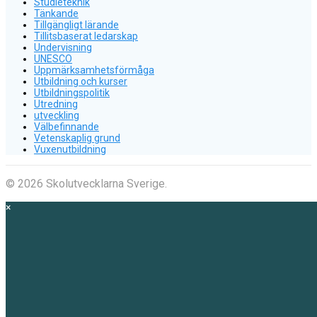
Studieteknik
Tänkande
Tillgängligt lärande
Tillitsbaserat ledarskap
Undervisning
UNESCO
Uppmärksamhetsförmåga
Utbildning och kurser
Utbildningspolitik
Utredning
utveckling
Välbefinnande
Vetenskaplig grund
Vuxenutbildning
© 2026 Skolutvecklarna Sverige.
×