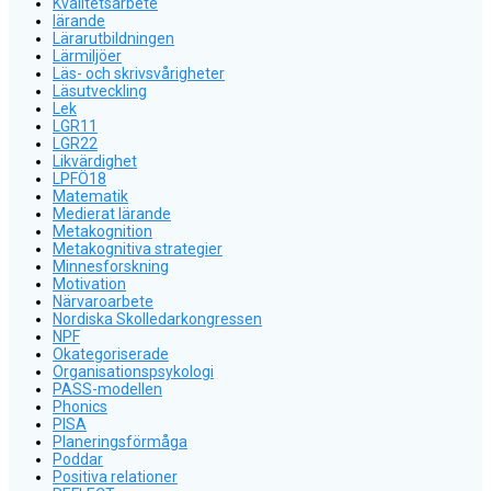
Kvalitetsarbete
lärande
Lärarutbildningen
Lärmiljöer
Läs- och skrivsvårigheter
Läsutveckling
Lek
LGR11
LGR22
Likvärdighet
LPFÖ18
Matematik
Medierat lärande
Metakognition
Metakognitiva strategier
Minnesforskning
Motivation
Närvaroarbete
Nordiska Skolledarkongressen
NPF
Okategoriserade
Organisationspsykologi
PASS-modellen
Phonics
PISA
Planeringsförmåga
Poddar
Positiva relationer