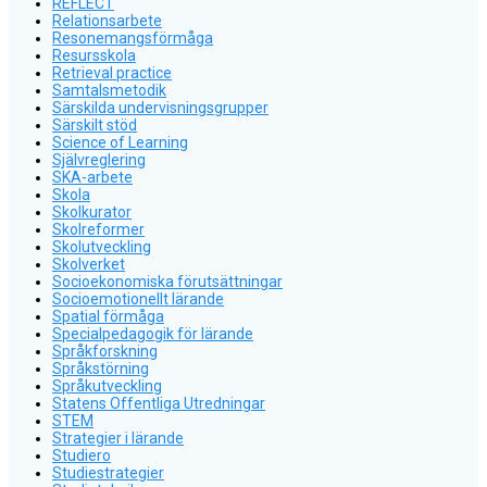
REFLECT
Relationsarbete
Resonemangsförmåga
Resursskola
Retrieval practice
Samtalsmetodik
Särskilda undervisningsgrupper
Särskilt stöd
Science of Learning
Självreglering
SKA-arbete
Skola
Skolkurator
Skolreformer
Skolutveckling
Skolverket
Socioekonomiska förutsättningar
Socioemotionellt lärande
Spatial förmåga
Specialpedagogik för lärande
Språkforskning
Språkstörning
Språkutveckling
Statens Offentliga Utredningar
STEM
Strategier i lärande
Studiero
Studiestrategier