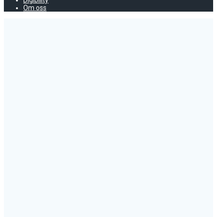
Digibility
Om oss
Att
utveckla
barnhälsoarbetet
i
förskolan
KURSER -
UTBILDNING
- FÖRLAG