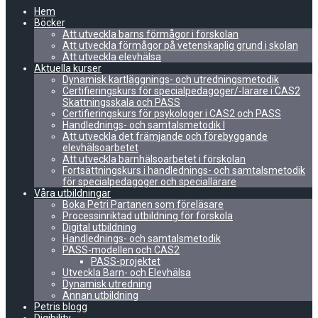
Hem
Böcker
Att utveckla barns förmågor i förskolan
Att utveckla förmågor på vetenskaplig grund i skolan
Att utveckla elevhälsa
Aktuella kurser
Dynamisk kartläggnings- och utredningsmetodik
Certifieringskurs för specialpedagoger/-lärare i CAS2
Skattningsskala och PASS
Certifieringskurs för psykologer i CAS2 och PASS
Handlednings- och samtalsmetodik I
Att utveckla det främjande och förebyggande
elevhälsoarbetet
Att utveckla barnhälsoarbetet i förskolan
Fortsättningskurs i handlednings- och samtalsmetodik
för specialpedagoger och speciallärare
Våra utbildningar
Boka Petri Partanen som föreläsare
Processinriktad utbildning för förskola
Digital utbildning
Handlednings- och samtalsmetodik
PASS-modellen och CAS2
PASS-projektet
Utveckla Barn- och Elevhälsa
Dynamisk utredning
Annan utbildning
Petris blogg