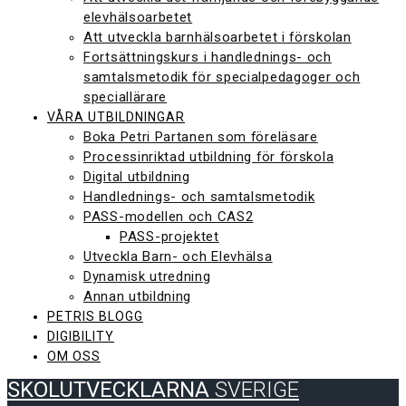
elevhälsoarbetet
Att utveckla barnhälsoarbetet i förskolan
Fortsättningskurs i handlednings- och
samtalsmetodik för specialpedagoger och
speciallärare
VÅRA UTBILDNINGAR
Boka Petri Partanen som föreläsare
Processinriktad utbildning för förskola
Digital utbildning
Handlednings- och samtalsmetodik
PASS-modellen och CAS2
PASS-projektet
Utveckla Barn- och Elevhälsa
Dynamisk utredning
Annan utbildning
PETRIS BLOGG
DIGIBILITY
OM OSS
SKOLUTVECKLARNA
SVERIGE