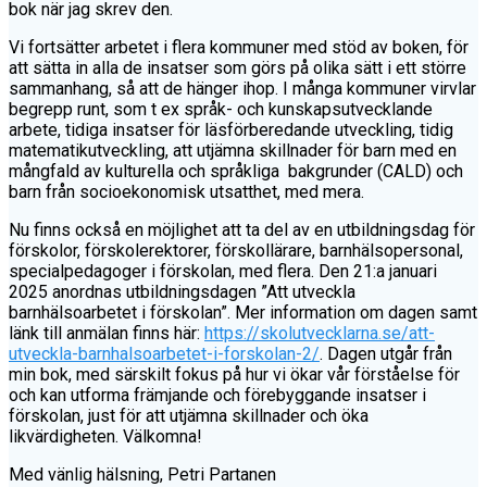
bok när jag skrev den.
Vi fortsätter arbetet i flera kommuner med stöd av boken, för
att sätta in alla de insatser som görs på olika sätt i ett större
sammanhang, så att de hänger ihop. I många kommuner virvlar
begrepp runt, som t ex språk- och kunskapsutvecklande
arbete, tidiga insatser för läsförberedande utveckling, tidig
matematikutveckling, att utjämna skillnader för barn med en
mångfald av kulturella och språkliga bakgrunder (CALD) och
barn från socioekonomisk utsatthet, med mera.
Nu finns också en möjlighet att ta del av en utbildningsdag för
förskolor, förskolerektorer, förskollärare, barnhälsopersonal,
specialpedagoger i förskolan, med flera. Den 21:a januari
2025 anordnas utbildningsdagen ”Att utveckla
barnhälsoarbetet i förskolan”. Mer information om dagen samt
länk till anmälan finns här:
https://skolutvecklarna.se/att-
utveckla-barnhalsoarbetet-i-forskolan-2/
. Dagen utgår från
min bok, med särskilt fokus på hur vi ökar vår förståelse för
och kan utforma främjande och förebyggande insatser i
förskolan, just för att utjämna skillnader och öka
likvärdigheten. Välkomna!
Med vänlig hälsning, Petri Partanen