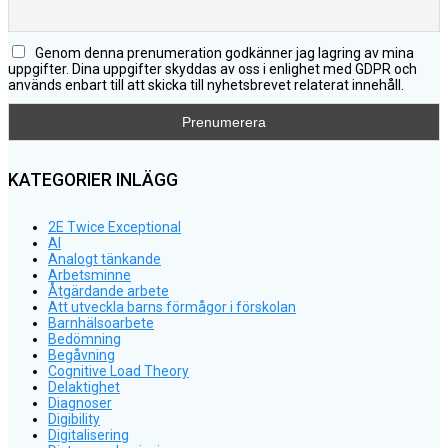
Genom denna prenumeration godkänner jag lagring av mina
uppgifter. Dina uppgifter skyddas av oss i enlighet med GDPR och
används enbart till att skicka till nyhetsbrevet relaterat innehåll.
KATEGORIER INLÄGG
2E Twice Exceptional
AI
Analogt tänkande
Arbetsminne
Åtgärdande arbete
Att utveckla barns förmågor i förskolan
Barnhälsoarbete
Bedömning
Begåvning
Cognitive Load Theory
Delaktighet
Diagnoser
Digibility
Digitalisering