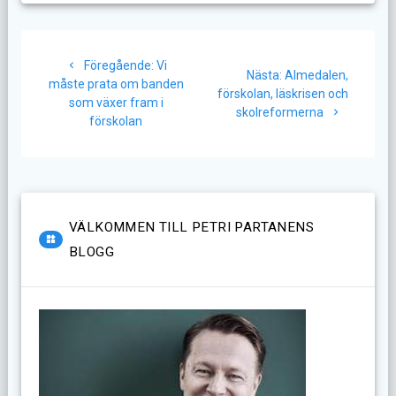
Inläggsnavigering
Föregående
Föregående:
Vi
Nästa
Nästa:
Almedalen,
inlägg:
måste prata om banden
inlägg:
förskolan, läskrisen och
som växer fram i
skolreformerna
förskolan
VÄLKOMMEN TILL PETRI PARTANENS
BLOGG