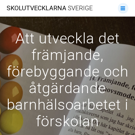
Hoppa
SKOLUTVECKLARNA
SVERIGE
till
innehåll
Att utveckla det
främjande,
förebyggande och
åtgärdande
barnhälsoarbetet i
förskolan