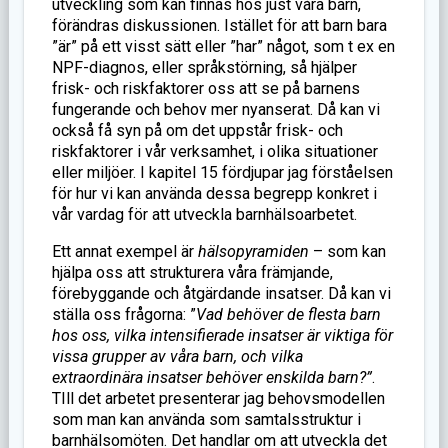
utveckling som kan finnas hos just våra barn,
förändras diskussionen. Istället för att barn bara
”är” på ett visst sätt eller ”har” något, som t ex en
NPF-diagnos, eller språkstörning, så hjälper
frisk- och riskfaktorer oss att se på barnens
fungerande och behov mer nyanserat. Då kan vi
också få syn på om det uppstår frisk- och
riskfaktorer i vår verksamhet, i olika situationer
eller miljöer. I kapitel 15 fördjupar jag förståelsen
för hur vi kan använda dessa begrepp konkret i
vår vardag för att utveckla barnhälsoarbetet.
Ett annat exempel är
hälsopyramiden
– som kan
hjälpa oss att strukturera våra främjande,
förebyggande och åtgärdande insatser. Då kan vi
ställa oss frågorna: ”
Vad behöver de flesta barn
hos oss, vilka intensifierade insatser är viktiga för
vissa grupper av våra barn, och vilka
extraordinära insatser behöver enskilda barn?”
.
TIll det arbetet presenterar jag behovsmodellen
som man kan använda som samtalsstruktur i
barnhälsomöten. Det handlar om att utveckla det