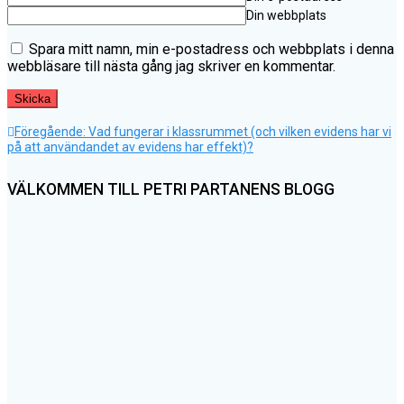
Din webbplats
Spara mitt namn, min e-postadress och webbplats i denna
webbläsare till nästa gång jag skriver en kommentar.
Föregående
Inläggsnavigering
Föregående:
Vad fungerar i klassrummet (och vilken evidens har vi
inlägg:
på att användandet av evidens har effekt)?
VÄLKOMMEN TILL PETRI PARTANENS BLOGG