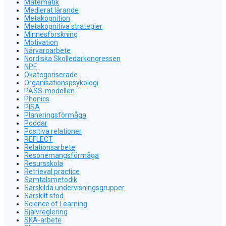
Matematik
Medierat lärande
Metakognition
Metakognitiva strategier
Minnesforskning
Motivation
Närvaroarbete
Nordiska Skolledarkongressen
NPF
Okategoriserade
Organisationspsykologi
PASS-modellen
Phonics
PISA
Planeringsförmåga
Poddar
Positiva relationer
REFLECT
Relationsarbete
Resonemangsförmåga
Resursskola
Retrieval practice
Samtalsmetodik
Särskilda undervisningsgrupper
Särskilt stöd
Science of Learning
Självreglering
SKA-arbete