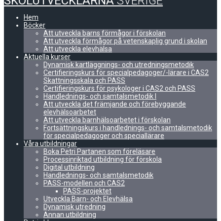
SKOLUTVECKLARNA
SVERIGE
Hem
Böcker
Att utveckla barns förmågor i förskolan
Att utveckla förmågor på vetenskaplig grund i skolan
Att utveckla elevhälsa
Aktuella kurser
Dynamisk kartläggnings- och utredningsmetodik
Certifieringskurs för specialpedagoger/-lärare i CAS2
Skattningsskala och PASS
Certifieringskurs för psykologer i CAS2 och PASS
Handlednings- och samtalsmetodik I
Att utveckla det främjande och förebyggande
elevhälsoarbetet
Att utveckla barnhälsoarbetet i förskolan
Fortsättningskurs i handlednings- och samtalsmetodik
för specialpedagoger och speciallärare
Våra utbildningar
Boka Petri Partanen som föreläsare
Processinriktad utbildning för förskola
Digital utbildning
Handlednings- och samtalsmetodik
PASS-modellen och CAS2
PASS-projektet
Utveckla Barn- och Elevhälsa
Dynamisk utredning
Annan utbildning