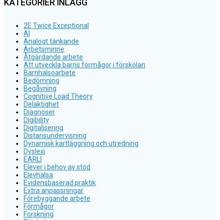
KATEGORIER INLÄGG
2E Twice Exceptional
AI
Analogt tänkande
Arbetsminne
Åtgärdande arbete
Att utveckla barns förmågor i förskolan
Barnhälsoarbete
Bedömning
Begåvning
Cognitive Load Theory
Delaktighet
Diagnoser
Digibility
Digitalisering
Distansundervisning
Dynamisk kartläggning och utredning
Dyslexi
EARLI
Elever i behov av stöd
Elevhälsa
Evidensbaserad praktik
Extra anpassningar
Förebyggande arbete
Förmågor
Forskning