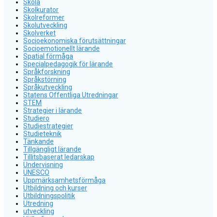
Skola
Skolkurator
Skolreformer
Skolutveckling
Skolverket
Socioekonomiska förutsättningar
Socioemotionellt lärande
Spatial förmåga
Specialpedagogik för lärande
Språkforskning
Språkstörning
Språkutveckling
Statens Offentliga Utredningar
STEM
Strategier i lärande
Studiero
Studiestrategier
Studieteknik
Tänkande
Tillgängligt lärande
Tillitsbaserat ledarskap
Undervisning
UNESCO
Uppmärksamhetsförmåga
Utbildning och kurser
Utbildningspolitik
Utredning
utveckling