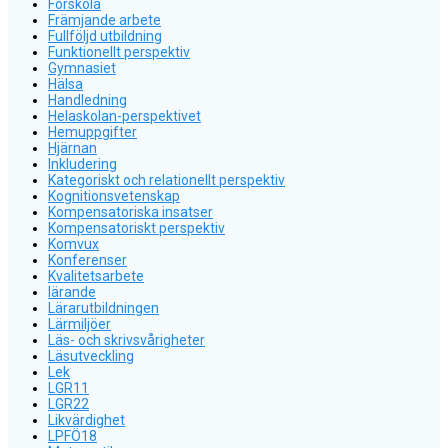
Förskola
Främjande arbete
Fullföljd utbildning
Funktionellt perspektiv
Gymnasiet
Hälsa
Handledning
Helaskolan-perspektivet
Hemuppgifter
Hjärnan
Inkludering
Kategoriskt och relationellt perspektiv
Kognitionsvetenskap
Kompensatoriska insatser
Kompensatoriskt perspektiv
Komvux
Konferenser
Kvalitetsarbete
lärande
Lärarutbildningen
Lärmiljöer
Läs- och skrivsvårigheter
Läsutveckling
Lek
LGR11
LGR22
Likvärdighet
LPFÖ18