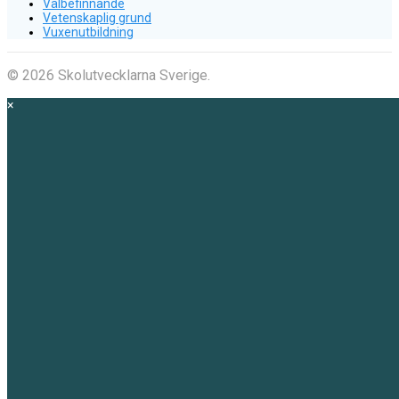
Välbefinnande
Vetenskaplig grund
Vuxenutbildning
© 2026 Skolutvecklarna Sverige.
×