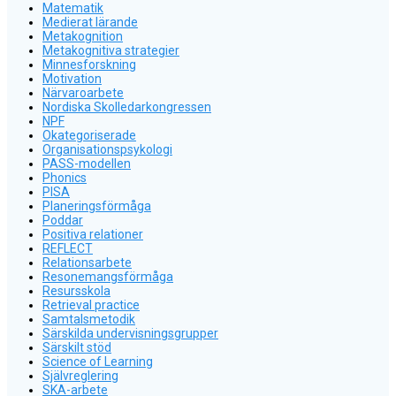
Matematik
Medierat lärande
Metakognition
Metakognitiva strategier
Minnesforskning
Motivation
Närvaroarbete
Nordiska Skolledarkongressen
NPF
Okategoriserade
Organisationspsykologi
PASS-modellen
Phonics
PISA
Planeringsförmåga
Poddar
Positiva relationer
REFLECT
Relationsarbete
Resonemangsförmåga
Resursskola
Retrieval practice
Samtalsmetodik
Särskilda undervisningsgrupper
Särskilt stöd
Science of Learning
Självreglering
SKA-arbete