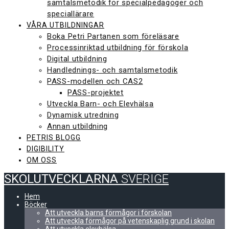
samtalsmetodik för specialpedagoger och
speciallärare
VÅRA UTBILDNINGAR
Boka Petri Partanen som föreläsare
Processinriktad utbildning för förskola
Digital utbildning
Handlednings- och samtalsmetodik
PASS-modellen och CAS2
PASS-projektet
Utveckla Barn- och Elevhälsa
Dynamisk utredning
Annan utbildning
PETRIS BLOGG
DIGIBILITY
OM OSS
SKOLUTVECKLARNA
SVERIGE
Hem
Böcker
Att utveckla barns förmågor i förskolan
Att utveckla förmågor på vetenskaplig grund i skolan