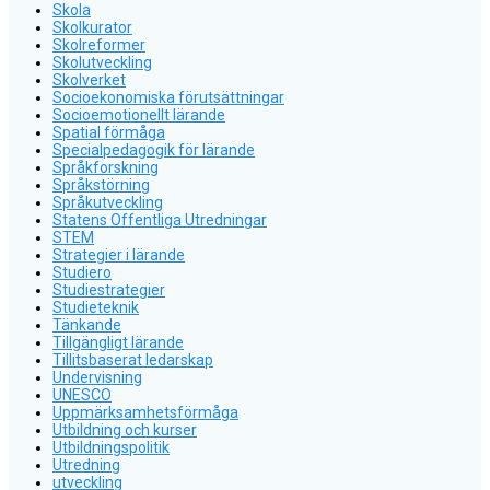
Skola
Skolkurator
Skolreformer
Skolutveckling
Skolverket
Socioekonomiska förutsättningar
Socioemotionellt lärande
Spatial förmåga
Specialpedagogik för lärande
Språkforskning
Språkstörning
Språkutveckling
Statens Offentliga Utredningar
STEM
Strategier i lärande
Studiero
Studiestrategier
Studieteknik
Tänkande
Tillgängligt lärande
Tillitsbaserat ledarskap
Undervisning
UNESCO
Uppmärksamhetsförmåga
Utbildning och kurser
Utbildningspolitik
Utredning
utveckling