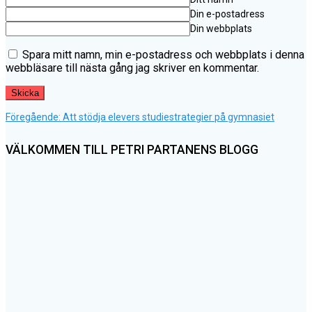
Din e-postadress
Din webbplats
Spara mitt namn, min e-postadress och webbplats i denna
webbläsare till nästa gång jag skriver en kommentar.
Föregående
Inläggsnavigering
Föregående:
Att stödja elevers studiestrategier på gymnasiet
inlägg:
VÄLKOMMEN TILL PETRI PARTANENS BLOGG