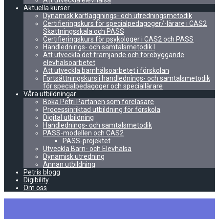
Att utveckla elevhälsa
Aktuella kurser
Dynamisk kartläggnings- och utredningsmetodik
Certifieringskurs för specialpedagoger/-lärare i CAS2
Skattningsskala och PASS
Certifieringskurs för psykologer i CAS2 och PASS
Handlednings- och samtalsmetodik I
Att utveckla det främjande och förebyggande
elevhälsoarbetet
Att utveckla barnhälsoarbetet i förskolan
Fortsättningskurs i handlednings- och samtalsmetodik
för specialpedagoger och speciallärare
Våra utbildningar
Boka Petri Partanen som föreläsare
Processinriktad utbildning för förskola
Digital utbildning
Handlednings- och samtalsmetodik
PASS-modellen och CAS2
PASS-projektet
Utveckla Barn- och Elevhälsa
Dynamisk utredning
Annan utbildning
Petris blogg
Digibility
Om oss