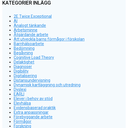
KATEGORIER INLÄGG
2E Twice Exceptional
AI
Analogt tänkande
Arbetsminne
Åtgärdande arbete
Att utveckla barns förmågor i förskolan
Barnhälsoarbete
Bedömning
Begåvning
Cognitive Load Theory
Delaktighet
Diagnoser
Digibility
Digitalisering
Distansundervisning
Dynamisk kartläggning och utredning
Dyslexi
EARLI
Elever i behov av stöd
Elevhälsa
Evidensbaserad praktik
Extra anpassningar
Förebyggande arbete
Förmågor
Forskning