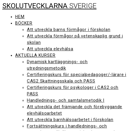
SKOLUTVECKLARNA
SVERIGE
Hoppa
till
innehåll
HEM
BÖCKER
Att utveckla barns förmågor i förskolan
Att utveckla förmågor på vetenskaplig grund i
skolan
Att utveckla elevhälsa
AKTUELLA KURSER
Dynamisk kartläggnings- och
utredningsmetodik
Certifieringskurs för specialpedagoger/-lärare i
CAS2 Skattningsskala och PASS
Certifieringskurs för psykologer i CAS2 och
PASS
Handlednings- och samtalsmetodik I
Att utveckla det främjande och förebyggande
elevhälsoarbetet
Att utveckla barnhälsoarbetet i förskolan
Fortsättningskurs i handlednings- och