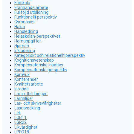
Förskola
Främjande arbete
Fullföljd utbildning
Funktionellt perspektiv
Gymnasiet
Hälsa
Handledning
Helaskolan-perspektivet
Hemuppgifter
Hjärnan
Inkludering
Kategoriskt och relationellt perspektiv
Kognitionsvetenskap
Kompensatoriska insatser
Kompensatoriskt perspektiv
Komvux
Konferenser
Kvalitetsarbete
lärande
Lärarutbildningen
Lärmiljöer
Läs- och skrivsvårigheter
Läsutveckling
Lek
LGR11
LGR22
Likvärdighet
LPFÖ18