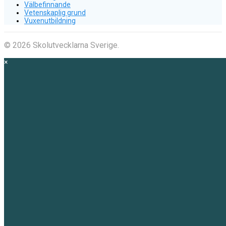
Välbefinnande
Vetenskaplig grund
Vuxenutbildning
© 2026 Skolutvecklarna Sverige.
×