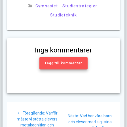
Gymnasiet
Studiestrategier
Studieteknik
Inga kommentarer
Lägg till kommentar
Inläggsnavigering
Föregående
Föregående:
Varför
Nästa
Nästa:
Vad har våra barn
inlägg:
måste vi stötta elevers
inlägg:
och elever med sig i sina
metakognition och