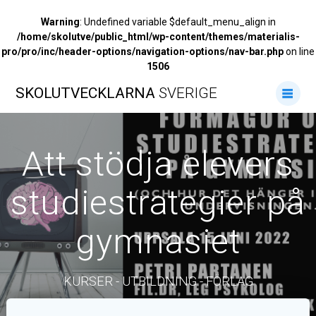
Warning
: Undefined variable $default_menu_align in
/home/skolutve/public_html/wp-content/themes/materialis-
pro/pro/inc/header-options/navigation-options/nav-bar.php
on line
1506
Hoppa
SKOLUTVECKLARNA
SVERIGE
till
innehåll
Att stödja elevers
studiestrategier på
gymnasiet
KURSER - UTBILDNING - FÖRLAG