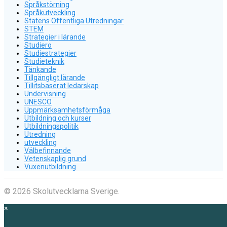
Språkstörning
Språkutveckling
Statens Offentliga Utredningar
STEM
Strategier i lärande
Studiero
Studiestrategier
Studieteknik
Tänkande
Tillgängligt lärande
Tillitsbaserat ledarskap
Undervisning
UNESCO
Uppmärksamhetsförmåga
Utbildning och kurser
Utbildningspolitik
Utredning
utveckling
Välbefinnande
Vetenskaplig grund
Vuxenutbildning
© 2026 Skolutvecklarna Sverige.
×