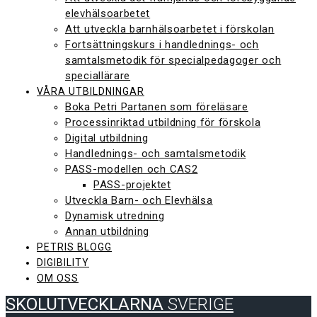
elevhälsoarbetet
Att utveckla barnhälsoarbetet i förskolan
Fortsättningskurs i handlednings- och
samtalsmetodik för specialpedagoger och
speciallärare
VÅRA UTBILDNINGAR
Boka Petri Partanen som föreläsare
Processinriktad utbildning för förskola
Digital utbildning
Handlednings- och samtalsmetodik
PASS-modellen och CAS2
PASS-projektet
Utveckla Barn- och Elevhälsa
Dynamisk utredning
Annan utbildning
PETRIS BLOGG
DIGIBILITY
OM OSS
SKOLUTVECKLARNA
SVERIGE