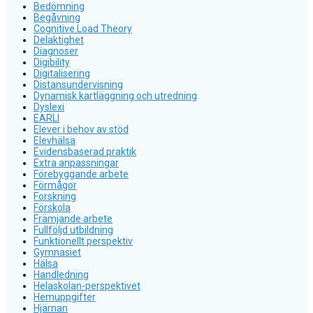
Bedömning
Begåvning
Cognitive Load Theory
Delaktighet
Diagnoser
Digibility
Digitalisering
Distansundervisning
Dynamisk kartläggning och utredning
Dyslexi
EARLI
Elever i behov av stöd
Elevhälsa
Evidensbaserad praktik
Extra anpassningar
Förebyggande arbete
Förmågor
Forskning
Förskola
Främjande arbete
Fullföljd utbildning
Funktionellt perspektiv
Gymnasiet
Hälsa
Handledning
Helaskolan-perspektivet
Hemuppgifter
Hjärnan