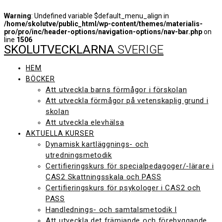
Warning
: Undefined variable $default_menu_align in
/home/skolutve/public_html/wp-content/themes/materialis-
pro/pro/inc/header-options/navigation-options/nav-bar.php
on
line
1506
SKOLUTVECKLARNA
SVERIGE
Hoppa
till
innehåll
HEM
BÖCKER
Att utveckla barns förmågor i förskolan
Att utveckla förmågor på vetenskaplig grund i
skolan
Att utveckla elevhälsa
AKTUELLA KURSER
Dynamisk kartläggnings- och
utredningsmetodik
Certifieringskurs för specialpedagoger/-lärare i
CAS2 Skattningsskala och PASS
Certifieringskurs för psykologer i CAS2 och
PASS
Handlednings- och samtalsmetodik I
Att utveckla det främjande och förebyggande