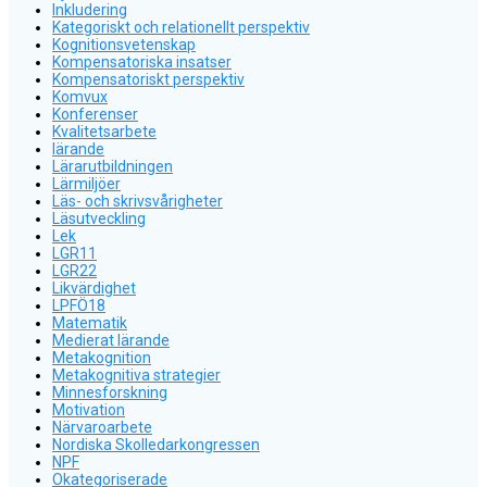
Inkludering
Kategoriskt och relationellt perspektiv
Kognitionsvetenskap
Kompensatoriska insatser
Kompensatoriskt perspektiv
Komvux
Konferenser
Kvalitetsarbete
lärande
Lärarutbildningen
Lärmiljöer
Läs- och skrivsvårigheter
Läsutveckling
Lek
LGR11
LGR22
Likvärdighet
LPFÖ18
Matematik
Medierat lärande
Metakognition
Metakognitiva strategier
Minnesforskning
Motivation
Närvaroarbete
Nordiska Skolledarkongressen
NPF
Okategoriserade