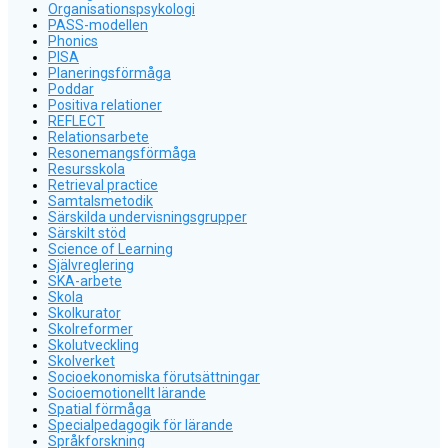
Organisationspsykologi
PASS-modellen
Phonics
PISA
Planeringsförmåga
Poddar
Positiva relationer
REFLECT
Relationsarbete
Resonemangsförmåga
Resursskola
Retrieval practice
Samtalsmetodik
Särskilda undervisningsgrupper
Särskilt stöd
Science of Learning
Självreglering
SKA-arbete
Skola
Skolkurator
Skolreformer
Skolutveckling
Skolverket
Socioekonomiska förutsättningar
Socioemotionellt lärande
Spatial förmåga
Specialpedagogik för lärande
Språkforskning