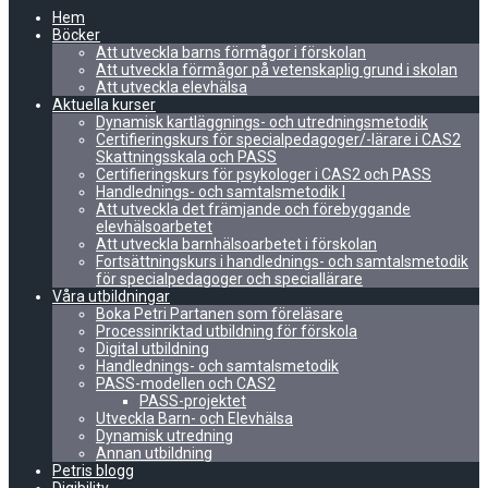
Hem
Böcker
Att utveckla barns förmågor i förskolan
Att utveckla förmågor på vetenskaplig grund i skolan
Att utveckla elevhälsa
Aktuella kurser
Dynamisk kartläggnings- och utredningsmetodik
Certifieringskurs för specialpedagoger/-lärare i CAS2
Skattningsskala och PASS
Certifieringskurs för psykologer i CAS2 och PASS
Handlednings- och samtalsmetodik I
Att utveckla det främjande och förebyggande
elevhälsoarbetet
Att utveckla barnhälsoarbetet i förskolan
Fortsättningskurs i handlednings- och samtalsmetodik
för specialpedagoger och speciallärare
Våra utbildningar
Boka Petri Partanen som föreläsare
Processinriktad utbildning för förskola
Digital utbildning
Handlednings- och samtalsmetodik
PASS-modellen och CAS2
PASS-projektet
Utveckla Barn- och Elevhälsa
Dynamisk utredning
Annan utbildning
Petris blogg