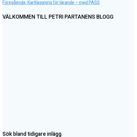
Föregående
Inläggsnavigering
Föregående:
Kartläggning för lärande – med PASS
inlägg:
VÄLKOMMEN TILL PETRI PARTANENS BLOGG
Sök bland tidigare inlägg