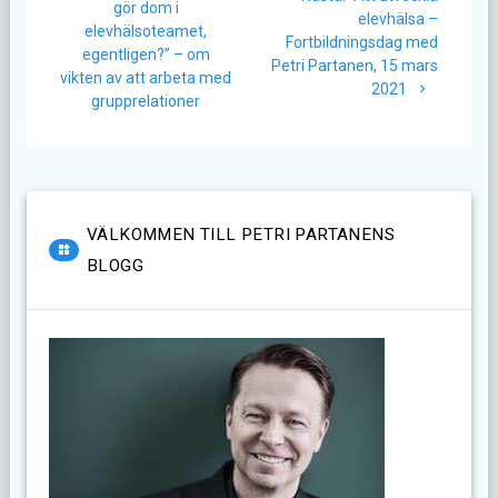
inlägg:
gör dom i
inlägg:
elevhälsa –
elevhälsoteamet,
Fortbildningsdag med
egentligen?” – om
Petri Partanen, 15 mars
vikten av att arbeta med
2021
grupprelationer
VÄLKOMMEN TILL PETRI PARTANENS
BLOGG