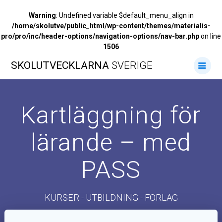
Warning
: Undefined variable $default_menu_align in
/home/skolutve/public_html/wp-content/themes/materialis-
pro/pro/inc/header-options/navigation-options/nav-bar.php
on line
1506
Hoppa
SKOLUTVECKLARNA
SVERIGE
till
innehåll
Kartläggning för
lärande – med
PASS
KURSER - UTBILDNING - FÖRLAG