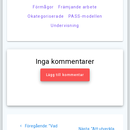
Förmågor
Främjande arbete
Okategoriserade
PASS-modellen
Undervisning
Inga kommentarer
Lägg till kommentar
Inläggsnavigering
Föregående
Föregående:
”Vad
Nästa
Nästa:
”Att utveckla