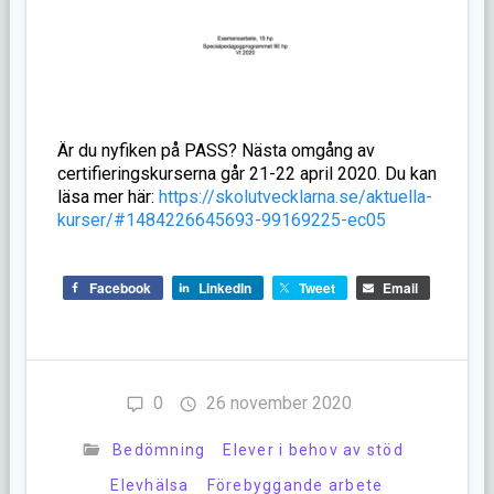
Är du nyfiken på PASS? Nästa omgång av
certifieringskurserna går 21-22 april 2020. Du kan
läsa mer här:
https://skolutvecklarna.se/aktuella-
kurser/#1484226645693-99169225-ec05
Facebook
LinkedIn
Tweet
Email
0
26 november 2020
Bedömning
Elever i behov av stöd
Elevhälsa
Förebyggande arbete