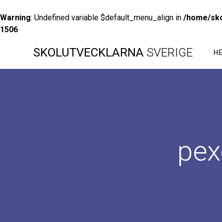
Warning
: Undefined variable $default_menu_align in
/home/sko
1506
Hoppa
SKOLUTVECKLARNA
SVERIGE
till
H
innehåll
pex