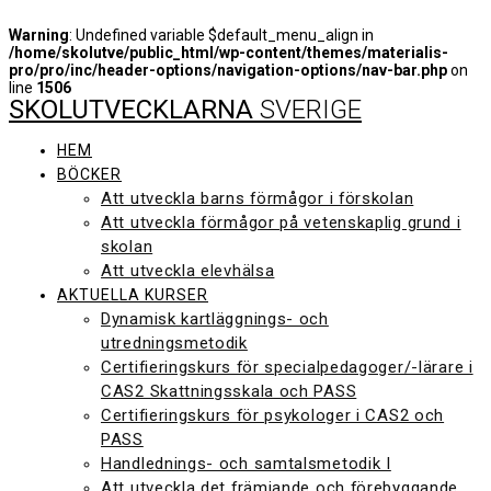
Warning
: Undefined variable $default_menu_align in
/home/skolutve/public_html/wp-content/themes/materialis-
pro/pro/inc/header-options/navigation-options/nav-bar.php
on
line
1506
SKOLUTVECKLARNA
SVERIGE
Hoppa
till
innehåll
HEM
BÖCKER
Att utveckla barns förmågor i förskolan
Att utveckla förmågor på vetenskaplig grund i
skolan
Att utveckla elevhälsa
AKTUELLA KURSER
Dynamisk kartläggnings- och
utredningsmetodik
Certifieringskurs för specialpedagoger/-lärare i
CAS2 Skattningsskala och PASS
Certifieringskurs för psykologer i CAS2 och
PASS
Handlednings- och samtalsmetodik I
Att utveckla det främjande och förebyggande