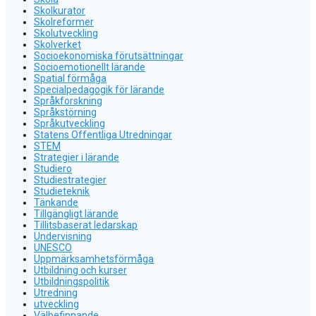
Skolkurator
Skolreformer
Skolutveckling
Skolverket
Socioekonomiska förutsättningar
Socioemotionellt lärande
Spatial förmåga
Specialpedagogik för lärande
Språkforskning
Språkstörning
Språkutveckling
Statens Offentliga Utredningar
STEM
Strategier i lärande
Studiero
Studiestrategier
Studieteknik
Tänkande
Tillgängligt lärande
Tillitsbaserat ledarskap
Undervisning
UNESCO
Uppmärksamhetsförmåga
Utbildning och kurser
Utbildningspolitik
Utredning
utveckling
Välbefinnande