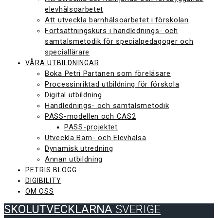
elevhälsoarbetet
Att utveckla barnhälsoarbetet i förskolan
Fortsättningskurs i handlednings- och
samtalsmetodik för specialpedagoger och
speciallärare
VÅRA UTBILDNINGAR
Boka Petri Partanen som föreläsare
Processinriktad utbildning för förskola
Digital utbildning
Handlednings- och samtalsmetodik
PASS-modellen och CAS2
PASS-projektet
Utveckla Barn- och Elevhälsa
Dynamisk utredning
Annan utbildning
PETRIS BLOGG
DIGIBILITY
OM OSS
SKOLUTVECKLARNA
SVERIGE