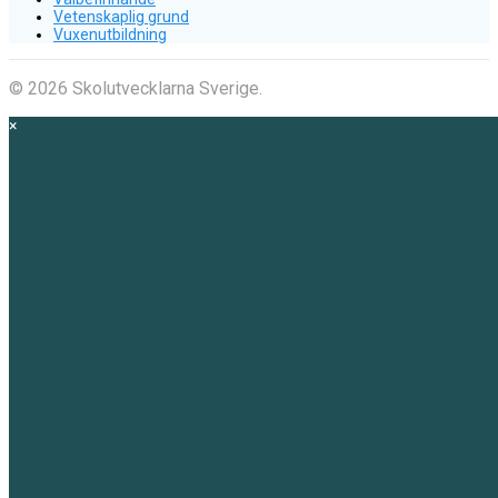
Vetenskaplig grund
Vuxenutbildning
© 2026 Skolutvecklarna Sverige.
×