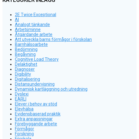
KATEGORIER INLÄGG
2E Twice Exceptional
AI
Analogt tänkande
Arbetsminne
Åtgärdande arbete
Att utveckla barns förmågor i förskolan
Barnhälsoarbete
Bedömning
Begåvning
Cognitive Load Theory
Delaktighet
Diagnoser
Digibility
Digitalisering
Distansundervisning
Dynamisk kartläggning och utredning
Dyslexi
EARLI
Elever i behov av stöd
Elevhälsa
Evidensbaserad praktik
Extra anpassningar
Förebyggande arbete
Förmågor
Forskning
Förskola