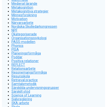
Medierat lärande
Metakognition
Metakognitiva strategier
Minnesforskning
Motivation
Närvaroarbete
Nordiska Skolledarkongressen
NPF
Okategoriserade
Organisationspsykologi
PASS-modellen
Phonics
PISA
Planeringsförmåga
Poddar
Positiva relationer
REFLECT
Relationsarbete
Resonemangsförmåga
Resursskola
Retrieval practice
Samtalsmetodik
Särskilda undervisningsgrupper
Särskilt stöd
Science of Learning
Självreglering
SKA-arbete
Skola