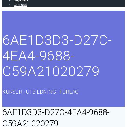
Digibility
Om oss
6AE1D3D3-D27C-
4EA4-9688-
C59A21020279
KURSER - UTBILDNING - FÖRLAG
6AE1D3D3-D27C-4EA4-9688-
C59A21020279