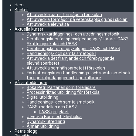
Hem
Böcker
Att utveckla barns förmågor i förskolan
Att utveckla förmågor på vetenskaplig grund i skolan
Att utveckla elevhälsa
Aktuella kurser
Dynamisk kartläggnings- och utredningsmetodik
Certifieringskurs för specialpedagoger/-lärare i CAS2
Skattningsskala och PASS
Certifieringskurs för psykologer i CAS2 och PASS
Handlednings- och samtalsmetodik I
Att utveckla det främjande och förebyggande
elevhälsoarbetet
Att utveckla barnhälsoarbetet i förskolan
Fortsättningskurs i handlednings- och samtalsmetodik
för specialpedagoger och speciallärare
Våra utbildningar
Boka Petri Partanen som föreläsare
Processinriktad utbildning för förskola
Digital utbildning
Handlednings- och samtalsmetodik
PASS-modellen och CAS2
PASS-projektet
Utveckla Barn- och Elevhälsa
Dynamisk utredning
Annan utbildning
Petris blogg