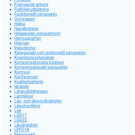
Främjande arbete
Fullföljd utbildning
Funktionellt perspektiv
Gymnasiet
Hälsa
Handledning
Helaskolan-perspektivet
Hemuppgifter
Hjärnan
Inkludering
Kategoriskt och relationellt perspektiv
Kognitionsvetenskap
Kompensatoriska insatser
Kompensatoriskt perspektiv
Komvux
Konferenser
Kvalitetsarbete
lärande
Lärarutbildningen
Lärmiljöer
Läs- och skrivsvårigheter
Läsutveckling
Lek
LGR11
LGR22
Likvärdighet
LPFÖ18
Matematik