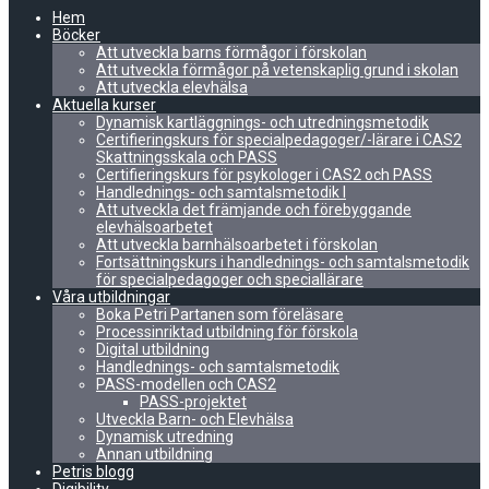
Hem
Böcker
Att utveckla barns förmågor i förskolan
Att utveckla förmågor på vetenskaplig grund i skolan
Att utveckla elevhälsa
Aktuella kurser
Dynamisk kartläggnings- och utredningsmetodik
Certifieringskurs för specialpedagoger/-lärare i CAS2
Skattningsskala och PASS
Certifieringskurs för psykologer i CAS2 och PASS
Handlednings- och samtalsmetodik I
Att utveckla det främjande och förebyggande
elevhälsoarbetet
Att utveckla barnhälsoarbetet i förskolan
Fortsättningskurs i handlednings- och samtalsmetodik
för specialpedagoger och speciallärare
Våra utbildningar
Boka Petri Partanen som föreläsare
Processinriktad utbildning för förskola
Digital utbildning
Handlednings- och samtalsmetodik
PASS-modellen och CAS2
PASS-projektet
Utveckla Barn- och Elevhälsa
Dynamisk utredning
Annan utbildning
Petris blogg