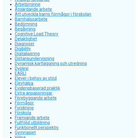
Arbetsminne
Åtgärdande arbete
Att utveckla barns förmågor i förskolan
Barnhälsoarbete
Bedömning
Begåvning
Cognitive Load Theory
Delaktighet
Diagnoser
Digibility
Digitalisering
Distansundervisning
Dynamisk kartläggning och utredning
Dyslexi
EARLI
Elever i behov av stöd
Elevhälsa
Evidensbaserad praktik
Extra anpassningar
Förebyggande arbete
Förmågor
Forskning
Förskola
Främjande arbete
Fullföljd utbildning
Funktionellt perspektiv
Gymnasiet
Hälsa