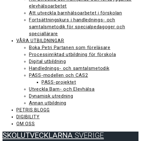
elevhälsoarbetet
Att utveckla barnhälsoarbetet i förskolan
Fortsättningskurs i handlednings- och
samtalsmetodik för specialpedagoger och
speciallärare
VÅRA UTBILDNINGAR
Boka Petri Partanen som föreläsare
Processinriktad utbildning för förskola
Digital utbildning
Handlednings- och samtalsmetodik
PASS-modellen och CAS2
PASS-projektet
Utveckla Barn- och Elevhälsa
Dynamisk utredning
Annan utbildning
PETRIS BLOGG
DIGIBILITY
OM OSS
SKOLUTVECKLARNA
SVERIGE