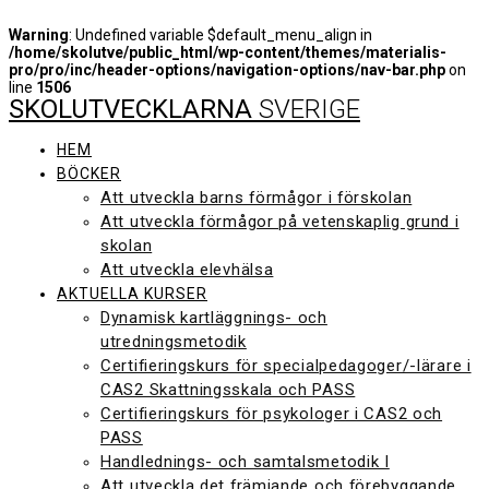
Warning
: Undefined variable $default_menu_align in
/home/skolutve/public_html/wp-content/themes/materialis-
pro/pro/inc/header-options/navigation-options/nav-bar.php
on
line
1506
SKOLUTVECKLARNA
SVERIGE
Hoppa
till
innehåll
HEM
BÖCKER
Att utveckla barns förmågor i förskolan
Att utveckla förmågor på vetenskaplig grund i
skolan
Att utveckla elevhälsa
AKTUELLA KURSER
Dynamisk kartläggnings- och
utredningsmetodik
Certifieringskurs för specialpedagoger/-lärare i
CAS2 Skattningsskala och PASS
Certifieringskurs för psykologer i CAS2 och
PASS
Handlednings- och samtalsmetodik I
Att utveckla det främjande och förebyggande