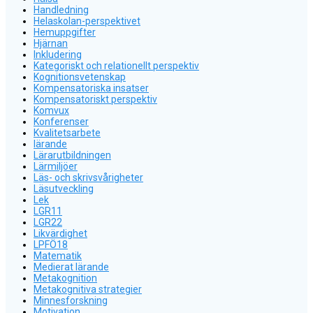
Handledning
Helaskolan-perspektivet
Hemuppgifter
Hjärnan
Inkludering
Kategoriskt och relationellt perspektiv
Kognitionsvetenskap
Kompensatoriska insatser
Kompensatoriskt perspektiv
Komvux
Konferenser
Kvalitetsarbete
lärande
Lärarutbildningen
Lärmiljöer
Läs- och skrivsvårigheter
Läsutveckling
Lek
LGR11
LGR22
Likvärdighet
LPFÖ18
Matematik
Medierat lärande
Metakognition
Metakognitiva strategier
Minnesforskning
Motivation