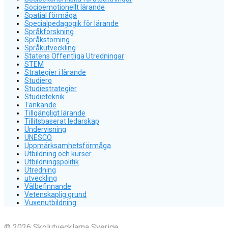
Socioemotionellt lärande
Spatial förmåga
Specialpedagogik för lärande
Språkforskning
Språkstörning
Språkutveckling
Statens Offentliga Utredningar
STEM
Strategier i lärande
Studiero
Studiestrategier
Studieteknik
Tänkande
Tillgängligt lärande
Tillitsbaserat ledarskap
Undervisning
UNESCO
Uppmärksamhetsförmåga
Utbildning och kurser
Utbildningspolitik
Utredning
utveckling
Välbefinnande
Vetenskaplig grund
Vuxenutbildning
© 2026 Skolutvecklarna Sverige.