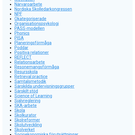
Närvaroarbete
Nordiska Skolledarkongressen
NPF
Okategoriserade
Organisationspsykologi
PASS-modellen
Phonics
PISA
Planeringsförmåga
Poddar
Positiva relationer
REFLECT
Relationsarbete
Resonemangsförmåga
Resursskola
Retrieval practice
Samtalsmetodik
Särskilda undervisningsgrupper
Särskilt stöd
Science of Learning
Självreglering
SKA-arbete
Skola
Skolkurator
Skolreformer
Skolutveckling
Skolverket
Socioekonomiska förutsättningar