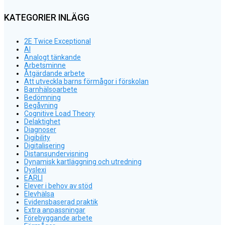
KATEGORIER INLÄGG
2E Twice Exceptional
AI
Analogt tänkande
Arbetsminne
Åtgärdande arbete
Att utveckla barns förmågor i förskolan
Barnhälsoarbete
Bedömning
Begåvning
Cognitive Load Theory
Delaktighet
Diagnoser
Digibility
Digitalisering
Distansundervisning
Dynamisk kartläggning och utredning
Dyslexi
EARLI
Elever i behov av stöd
Elevhälsa
Evidensbaserad praktik
Extra anpassningar
Förebyggande arbete