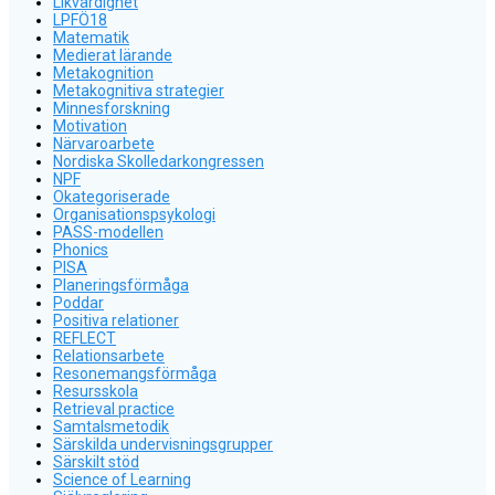
Likvärdighet
LPFÖ18
Matematik
Medierat lärande
Metakognition
Metakognitiva strategier
Minnesforskning
Motivation
Närvaroarbete
Nordiska Skolledarkongressen
NPF
Okategoriserade
Organisationspsykologi
PASS-modellen
Phonics
PISA
Planeringsförmåga
Poddar
Positiva relationer
REFLECT
Relationsarbete
Resonemangsförmåga
Resursskola
Retrieval practice
Samtalsmetodik
Särskilda undervisningsgrupper
Särskilt stöd
Science of Learning