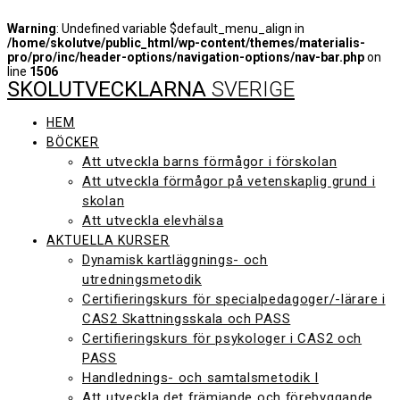
Warning
: Undefined variable $default_menu_align in
/home/skolutve/public_html/wp-content/themes/materialis-
pro/pro/inc/header-options/navigation-options/nav-bar.php
on
line
1506
SKOLUTVECKLARNA
SVERIGE
Hoppa
till
innehåll
HEM
BÖCKER
Att utveckla barns förmågor i förskolan
Att utveckla förmågor på vetenskaplig grund i
skolan
Att utveckla elevhälsa
AKTUELLA KURSER
Dynamisk kartläggnings- och
utredningsmetodik
Certifieringskurs för specialpedagoger/-lärare i
CAS2 Skattningsskala och PASS
Certifieringskurs för psykologer i CAS2 och
PASS
Handlednings- och samtalsmetodik I
Att utveckla det främjande och förebyggande