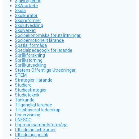
Självreglering
SKA-arbete
Skola
Skolkurator
Skolreformer
Skolutveckling
Skolverket
Socioekonomiska förutsättningar
Socioemotionellt lärande
Spatial förmåga
Specialpedagogik för lärande
Språkforskning
Språkstörning
Språkutveckling
Statens Offentliga Utredningar
STEM
Strategier i lärande
Studiero
Studiestrategier
Studieteknik
Tänkande
Tillgängligt lärande
Tillitsbaserat ledarskap
Undervisning
UNESCO
Uppmärksamhetsförmåga
Utbildning och kurser
Utbildningspolitik