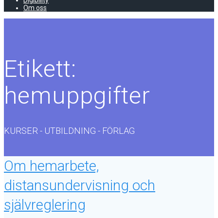
Digibility
Om oss
Etikett:
hemuppgifter
KURSER - UTBILDNING - FÖRLAG
Om hemarbete,
distansundervisning och
självreglering