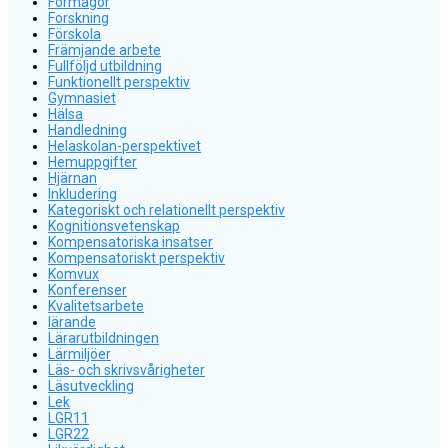
Förmågor
Forskning
Förskola
Främjande arbete
Fullföljd utbildning
Funktionellt perspektiv
Gymnasiet
Hälsa
Handledning
Helaskolan-perspektivet
Hemuppgifter
Hjärnan
Inkludering
Kategoriskt och relationellt perspektiv
Kognitionsvetenskap
Kompensatoriska insatser
Kompensatoriskt perspektiv
Komvux
Konferenser
Kvalitetsarbete
lärande
Lärarutbildningen
Lärmiljöer
Läs- och skrivsvårigheter
Läsutveckling
Lek
LGR11
LGR22