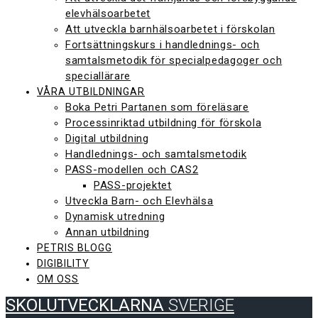
elevhälsoarbetet
Att utveckla barnhälsoarbetet i förskolan
Fortsättningskurs i handlednings- och
samtalsmetodik för specialpedagoger och
speciallärare
VÅRA UTBILDNINGAR
Boka Petri Partanen som föreläsare
Processinriktad utbildning för förskola
Digital utbildning
Handlednings- och samtalsmetodik
PASS-modellen och CAS2
PASS-projektet
Utveckla Barn- och Elevhälsa
Dynamisk utredning
Annan utbildning
PETRIS BLOGG
DIGIBILITY
OM OSS
SKOLUTVECKLARNA
SVERIGE