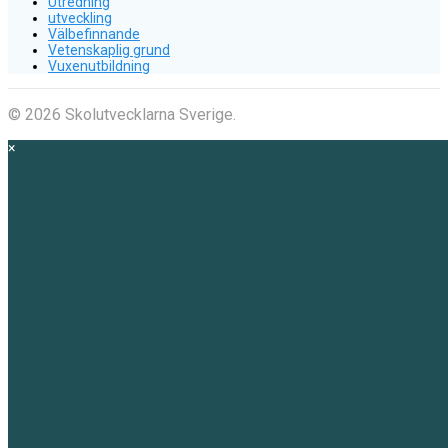
Utredning
utveckling
Välbefinnande
Vetenskaplig grund
Vuxenutbildning
© 2026 Skolutvecklarna Sverige.
×