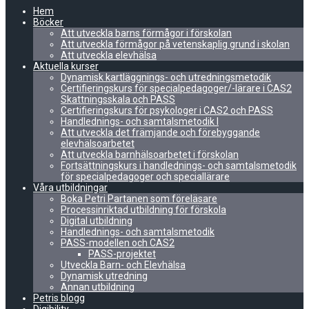
Hem
Böcker
Att utveckla barns förmågor i förskolan
Att utveckla förmågor på vetenskaplig grund i skolan
Att utveckla elevhälsa
Aktuella kurser
Dynamisk kartläggnings- och utredningsmetodik
Certifieringskurs för specialpedagoger/-lärare i CAS2
Skattningsskala och PASS
Certifieringskurs för psykologer i CAS2 och PASS
Handlednings- och samtalsmetodik I
Att utveckla det främjande och förebyggande
elevhälsoarbetet
Att utveckla barnhälsoarbetet i förskolan
Fortsättningskurs i handlednings- och samtalsmetodik
för specialpedagoger och speciallärare
Våra utbildningar
Boka Petri Partanen som föreläsare
Processinriktad utbildning för förskola
Digital utbildning
Handlednings- och samtalsmetodik
PASS-modellen och CAS2
PASS-projektet
Utveckla Barn- och Elevhälsa
Dynamisk utredning
Annan utbildning
Petris blogg