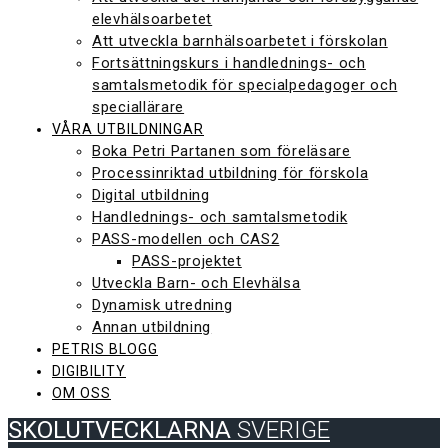
elevhälsoarbetet
Att utveckla barnhälsoarbetet i förskolan
Fortsättningskurs i handlednings- och
samtalsmetodik för specialpedagoger och
speciallärare
VÅRA UTBILDNINGAR
Boka Petri Partanen som föreläsare
Processinriktad utbildning för förskola
Digital utbildning
Handlednings- och samtalsmetodik
PASS-modellen och CAS2
PASS-projektet
Utveckla Barn- och Elevhälsa
Dynamisk utredning
Annan utbildning
PETRIS BLOGG
DIGIBILITY
OM OSS
SKOLUTVECKLARNA
SVERIGE