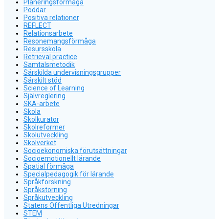
Planeringsförmåga
Poddar
Positiva relationer
REFLECT
Relationsarbete
Resonemangsförmåga
Resursskola
Retrieval practice
Samtalsmetodik
Särskilda undervisningsgrupper
Särskilt stöd
Science of Learning
Självreglering
SKA-arbete
Skola
Skolkurator
Skolreformer
Skolutveckling
Skolverket
Socioekonomiska förutsättningar
Socioemotionellt lärande
Spatial förmåga
Specialpedagogik för lärande
Språkforskning
Språkstörning
Språkutveckling
Statens Offentliga Utredningar
STEM