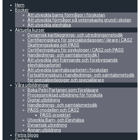
Hem
Böcker
Att utveckla barns förmågor i förskolan
Att utveckla förmågor på vetenskaplig grund i skolan
Att utveckla elevhälsa
Aktuella kurser
Dynamisk kartläggnings- och utredningsmetodik
Certifieringskurs för specialpedagoger/-lärare i CAS2
Skattningsskala och PASS
Certifieringskurs för psykologer i CAS2 och PASS
Handlednings- och samtalsmetodik I
Att utveckla det främjande och förebyggande
elevhälsoarbetet
Att utveckla barnhälsoarbetet i förskolan
Fortsättningskurs i handlednings- och samtalsmetodik
för specialpedagoger och speciallärare
Våra utbildningar
Boka Petri Partanen som föreläsare
Processinriktad utbildning för förskola
Digital utbildning
Handlednings- och samtalsmetodik
PASS-modellen och CAS2
PASS-projektet
Utveckla Barn- och Elevhälsa
Dynamisk utredning
Annan utbildning
Petris blogg