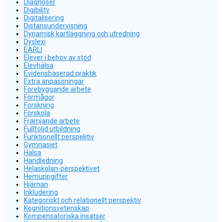
Diagnoser
Digibility
Digitalisering
Distansundervisning
Dynamisk kartläggning och utredning
Dyslexi
EARLI
Elever i behov av stöd
Elevhälsa
Evidensbaserad praktik
Extra anpassningar
Förebyggande arbete
Förmågor
Forskning
Förskola
Främjande arbete
Fullföljd utbildning
Funktionellt perspektiv
Gymnasiet
Hälsa
Handledning
Helaskolan-perspektivet
Hemuppgifter
Hjärnan
Inkludering
Kategoriskt och relationellt perspektiv
Kognitionsvetenskap
Kompensatoriska insatser