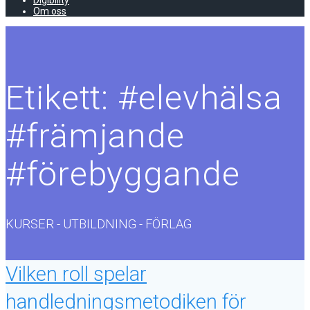
Digibility
Om oss
Etikett:
#elevhälsa
#främjande
#förebyggande
KURSER - UTBILDNING - FÖRLAG
Vilken roll spelar
handledningsmetodiken för