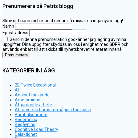
Prenumerera på Petris blogg
Skriv ditt namn och e-post nedan så missar du inga nya inlägg!
Namn
Epost-adress
Genom denna prenumeration godkänner jag lagring av mina
uppgifter. Dina uppgifter skyddas av oss i enlighet med GDPR och
används enbart till att skicka till nyhetsbrevet relaterat innehåll.
KATEGORIER INLÄGG
2E Twice Exceptional
AI
Analogt tänkande
Arbetsminne
Åtgärdande arbete
Att utveckla barns förmågor i förskolan
Barnhälsoarbete
Bedömning
Begåvning
Cognitive Load Theory
Delaktighet