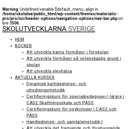
Warning
: Undefined variable $default_menu_align in
/home/skolutve/public_html/wp-content/themes/materialis-
pro/pro/inc/header-options/navigation-options/nav-bar.php
on
line
1506
SKOLUTVECKLARNA
SVERIGE
Hoppa
till
innehåll
HEM
BÖCKER
Att utveckla barns förmågor i förskolan
Att utveckla förmågor på vetenskaplig grund i
skolan
Att utveckla elevhälsa
AKTUELLA KURSER
Dynamisk kartläggnings- och
utredningsmetodik
Certifieringskurs för specialpedagoger/-lärare i
CAS2 Skattningsskala och PASS
Certifieringskurs för psykologer i CAS2 och
PASS
Handlednings- och samtalsmetodik I
Att utveckla det främjande och förebyggande