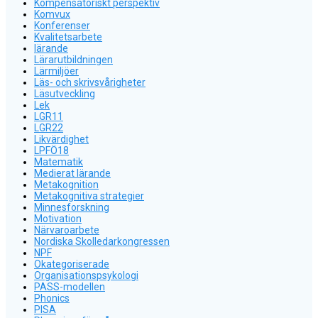
Kompensatoriskt perspektiv
Komvux
Konferenser
Kvalitetsarbete
lärande
Lärarutbildningen
Lärmiljöer
Läs- och skrivsvårigheter
Läsutveckling
Lek
LGR11
LGR22
Likvärdighet
LPFÖ18
Matematik
Medierat lärande
Metakognition
Metakognitiva strategier
Minnesforskning
Motivation
Närvaroarbete
Nordiska Skolledarkongressen
NPF
Okategoriserade
Organisationspsykologi
PASS-modellen
Phonics
PISA