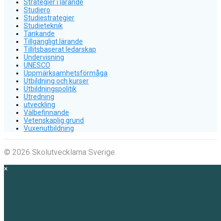
Strategier i lärande
Studiero
Studiestrategier
Studieteknik
Tänkande
Tillgängligt lärande
Tillitsbaserat ledarskap
Undervisning
UNESCO
Uppmärksamhetsförmåga
Utbildning och kurser
Utbildningspolitik
Utredning
utveckling
Välbefinnande
Vetenskaplig grund
Vuxenutbildning
© 2026 Skolutvecklarna Sverige.
×