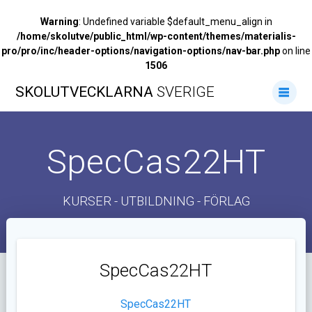
Warning
: Undefined variable $default_menu_align in
/home/skolutve/public_html/wp-content/themes/materialis-
pro/pro/inc/header-options/navigation-options/nav-bar.php
on line
1506
Hoppa
SKOLUTVECKLARNA
SVERIGE
till
innehåll
SpecCas22HT
KURSER - UTBILDNING - FÖRLAG
SpecCas22HT
SpecCas22HT