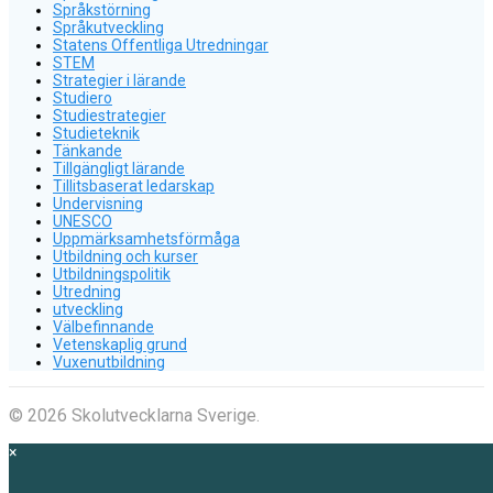
Språkstörning
Språkutveckling
Statens Offentliga Utredningar
STEM
Strategier i lärande
Studiero
Studiestrategier
Studieteknik
Tänkande
Tillgängligt lärande
Tillitsbaserat ledarskap
Undervisning
UNESCO
Uppmärksamhetsförmåga
Utbildning och kurser
Utbildningspolitik
Utredning
utveckling
Välbefinnande
Vetenskaplig grund
Vuxenutbildning
© 2026 Skolutvecklarna Sverige.
×