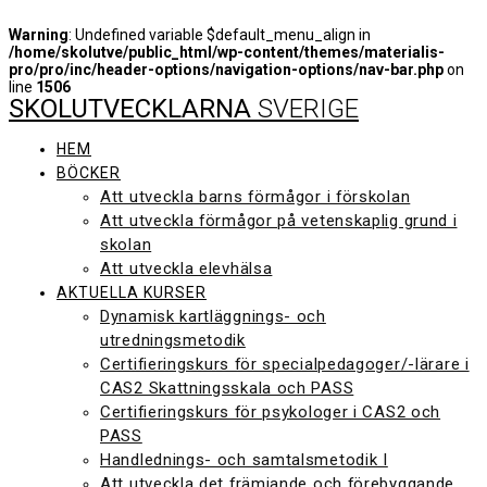
Warning
: Undefined variable $default_menu_align in
/home/skolutve/public_html/wp-content/themes/materialis-
pro/pro/inc/header-options/navigation-options/nav-bar.php
on
line
1506
SKOLUTVECKLARNA
SVERIGE
Hoppa
till
innehåll
HEM
BÖCKER
Att utveckla barns förmågor i förskolan
Att utveckla förmågor på vetenskaplig grund i
skolan
Att utveckla elevhälsa
AKTUELLA KURSER
Dynamisk kartläggnings- och
utredningsmetodik
Certifieringskurs för specialpedagoger/-lärare i
CAS2 Skattningsskala och PASS
Certifieringskurs för psykologer i CAS2 och
PASS
Handlednings- och samtalsmetodik I
Att utveckla det främjande och förebyggande