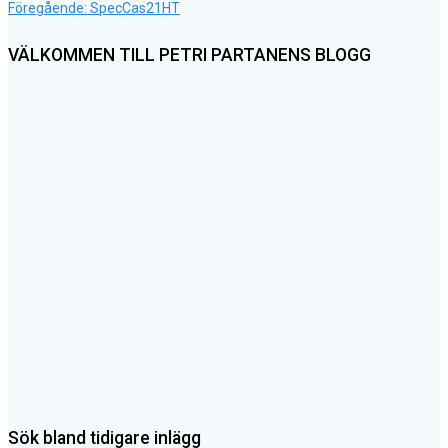
Föregående
Inläggsnavigering
Föregående:
SpecCas21HT
inlägg:
VÄLKOMMEN TILL PETRI PARTANENS BLOGG
Sök bland tidigare inlägg