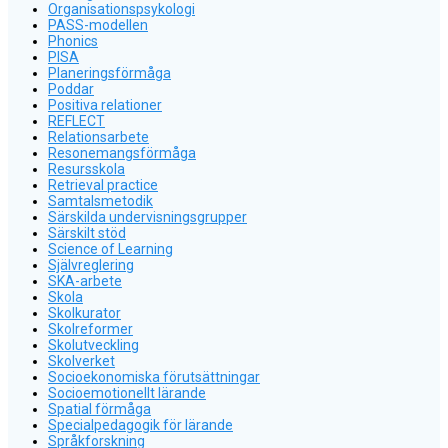
Organisationspsykologi
PASS-modellen
Phonics
PISA
Planeringsförmåga
Poddar
Positiva relationer
REFLECT
Relationsarbete
Resonemangsförmåga
Resursskola
Retrieval practice
Samtalsmetodik
Särskilda undervisningsgrupper
Särskilt stöd
Science of Learning
Självreglering
SKA-arbete
Skola
Skolkurator
Skolreformer
Skolutveckling
Skolverket
Socioekonomiska förutsättningar
Socioemotionellt lärande
Spatial förmåga
Specialpedagogik för lärande
Språkforskning