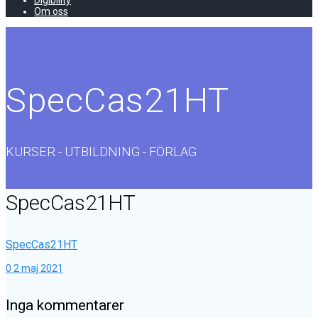
Digibility
Om oss
SpecCas21HT
KURSER - UTBILDNING - FÖRLAG
SpecCas21HT
SpecCas21HT
0
2 maj 2021
Inga kommentarer