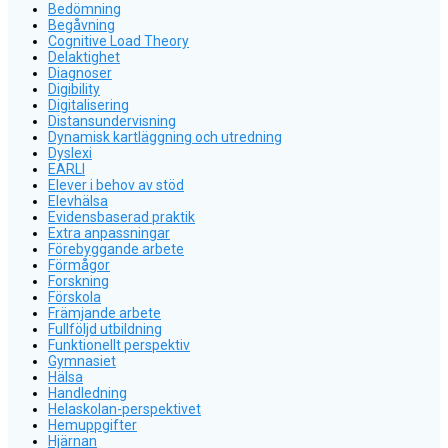
Bedömning
Begåvning
Cognitive Load Theory
Delaktighet
Diagnoser
Digibility
Digitalisering
Distansundervisning
Dynamisk kartläggning och utredning
Dyslexi
EARLI
Elever i behov av stöd
Elevhälsa
Evidensbaserad praktik
Extra anpassningar
Förebyggande arbete
Förmågor
Forskning
Förskola
Främjande arbete
Fullföljd utbildning
Funktionellt perspektiv
Gymnasiet
Hälsa
Handledning
Helaskolan-perspektivet
Hemuppgifter
Hjärnan