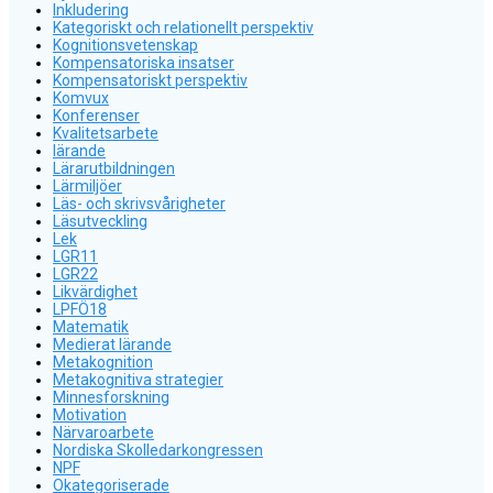
Inkludering
Kategoriskt och relationellt perspektiv
Kognitionsvetenskap
Kompensatoriska insatser
Kompensatoriskt perspektiv
Komvux
Konferenser
Kvalitetsarbete
lärande
Lärarutbildningen
Lärmiljöer
Läs- och skrivsvårigheter
Läsutveckling
Lek
LGR11
LGR22
Likvärdighet
LPFÖ18
Matematik
Medierat lärande
Metakognition
Metakognitiva strategier
Minnesforskning
Motivation
Närvaroarbete
Nordiska Skolledarkongressen
NPF
Okategoriserade