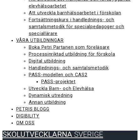
elevhälsoarbetet
Att utveckla barnhälsoarbetet i förskolan
Fortsättningskurs i handlednings- och
samtalsmetodik för specialpedagoger och
speciallärare
VÅRA UTBILDNINGAR
Boka Petri Partanen som föreläsare
Processinriktad utbildning för förskola
Digital utbildning
Handlednings- och samtalsmetodik
PASS-modellen och CAS2
PASS-projektet
Utveckla Barn- och Elevhälsa
Dynamisk utredning
Annan utbildning
PETRIS BLOGG
DIGIBILITY
OM OSS
SKOLUTVECKLARNA
SVERIGE