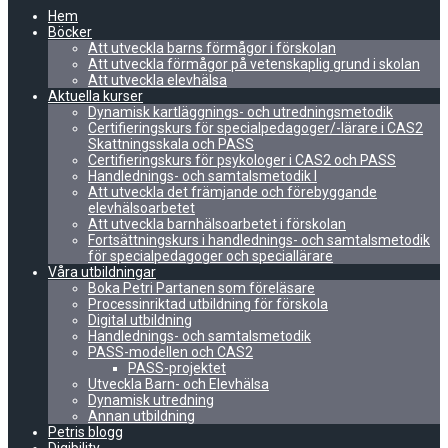
Hem
Böcker
Att utveckla barns förmågor i förskolan
Att utveckla förmågor på vetenskaplig grund i skolan
Att utveckla elevhälsa
Aktuella kurser
Dynamisk kartläggnings- och utredningsmetodik
Certifieringskurs för specialpedagoger/-lärare i CAS2
Skattningsskala och PASS
Certifieringskurs för psykologer i CAS2 och PASS
Handlednings- och samtalsmetodik I
Att utveckla det främjande och förebyggande
elevhälsoarbetet
Att utveckla barnhälsoarbetet i förskolan
Fortsättningskurs i handlednings- och samtalsmetodik
för specialpedagoger och speciallärare
Våra utbildningar
Boka Petri Partanen som föreläsare
Processinriktad utbildning för förskola
Digital utbildning
Handlednings- och samtalsmetodik
PASS-modellen och CAS2
PASS-projektet
Utveckla Barn- och Elevhälsa
Dynamisk utredning
Annan utbildning
Petris blogg