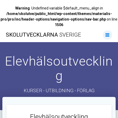
Warning
: Undefined variable $default_menu_align in
/home/skolutve/public_html/wp-content/themes/materialis-
pro/pro/inc/header-options/navigation-options/nav-bar.php
on line
1506
Hoppa
SKOLUTVECKLARNA
SVERIGE
till
innehåll
Elevhälsoutvecklin
g
KURSER - UTBILDNING - FÖRLAG
Elevhälsoutveckling