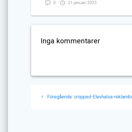
0
21 januari 2023
Inga kommentarer
Inläggsnavigering
Föregående
Föregående:
cropped-Elevhalsa-reklambi
inlägg: