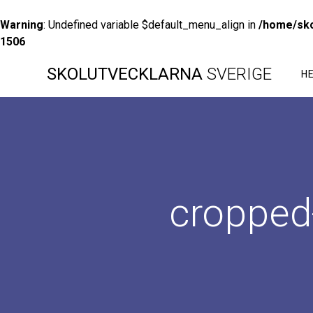
Warning
: Undefined variable $default_menu_align in
/home/sko
1506
Hoppa
SKOLUTVECKLARNA
SVERIGE
till
H
innehåll
cropped