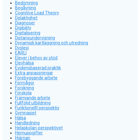
Bedömning
Begåvning
Cognitive Load Theory
Delaktighet
Diagnoser
Digibility
Digitalisering
Distansundervisning
Dynamisk kartläggning och utredning
Dyslexi
EARLI
Elever i behov av stöd
Elevhälsa
Evidensbaserad praktik
Extra anpassningar
Förebyggande arbete
Förmågor
Forskning
Förskola
Främjande arbete
Fullföljd utbildning
Funktionellt perspektiv
Gymnasiet
Hälsa
Handledning
Helaskolan-perspektivet
Hemuppgifter
Hjärnan