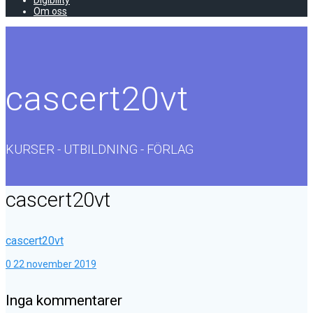
Digibility
Om oss
cascert20vt
KURSER - UTBILDNING - FÖRLAG
cascert20vt
cascert20vt
0
22 november 2019
Inga kommentarer