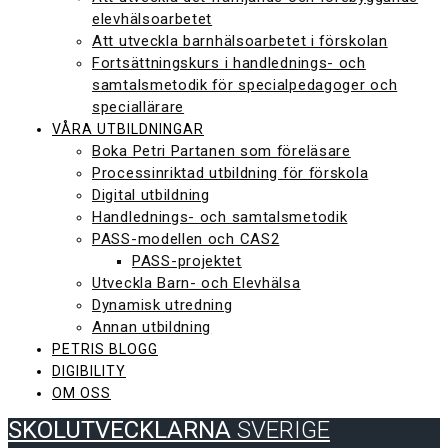
elevhälsoarbetet
Att utveckla barnhälsoarbetet i förskolan
Fortsättningskurs i handlednings- och
samtalsmetodik för specialpedagoger och
speciallärare
VÅRA UTBILDNINGAR
Boka Petri Partanen som föreläsare
Processinriktad utbildning för förskola
Digital utbildning
Handlednings- och samtalsmetodik
PASS-modellen och CAS2
PASS-projektet
Utveckla Barn- och Elevhälsa
Dynamisk utredning
Annan utbildning
PETRIS BLOGG
DIGIBILITY
OM OSS
SKOLUTVECKLARNA
SVERIGE