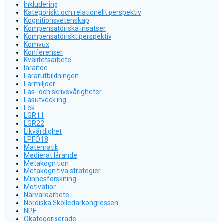
Inkludering
Kategoriskt och relationellt perspektiv
Kognitionsvetenskap
Kompensatoriska insatser
Kompensatoriskt perspektiv
Komvux
Konferenser
Kvalitetsarbete
lärande
Lärarutbildningen
Lärmiljöer
Läs- och skrivsvårigheter
Läsutveckling
Lek
LGR11
LGR22
Likvärdighet
LPFÖ18
Matematik
Medierat lärande
Metakognition
Metakognitiva strategier
Minnesforskning
Motivation
Närvaroarbete
Nordiska Skolledarkongressen
NPF
Okategoriserade