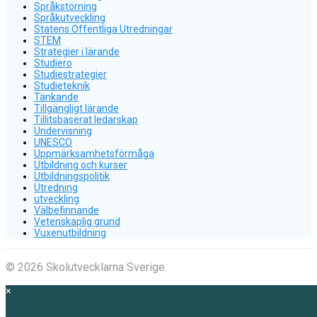
Språkstörning
Språkutveckling
Statens Offentliga Utredningar
STEM
Strategier i lärande
Studiero
Studiestrategier
Studieteknik
Tänkande
Tillgängligt lärande
Tillitsbaserat ledarskap
Undervisning
UNESCO
Uppmärksamhetsförmåga
Utbildning och kurser
Utbildningspolitik
Utredning
utveckling
Välbefinnande
Vetenskaplig grund
Vuxenutbildning
© 2026 Skolutvecklarna Sverige.
×