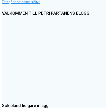
Föregående
Inläggsnavigering
Föregående:
cascert20vt
inlägg:
VÄLKOMMEN TILL PETRI PARTANENS BLOGG
Sök bland tidigare inlägg