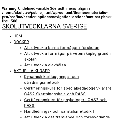
Warning
: Undefined variable $default_menu_align in
/home/skolutve/public_html/wp-content/themes/materialis-
pro/pro/inc/header-options/navigation-options/nav-bar.php
on
line
1506
SKOLUTVECKLARNA
SVERIGE
Hoppa
till
innehåll
HEM
BÖCKER
Att utveckla barns förmågor i förskolan
Att utveckla förmågor på vetenskaplig grund i
skolan
Att utveckla elevhälsa
AKTUELLA KURSER
Dynamisk kartläggnings- och
utredningsmetodik
Certifieringskurs för specialpedagoger/-lärare i
CAS2 Skattningsskala och PASS
Certifieringskurs för psykologer i CAS2 och
PASS
Handlednings- och samtalsmetodik I
Att utveckla det främjande och förebyggande