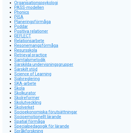
Organisationspsykologi
PASS-modellen
Phonics
PISA
Planeringsförmåga
Poddar
Positiva relationer
REFLECT
Relationsarbete
Resonemangsförmåga
Resursskola
Retrieval practice
Samtalsmetodik
Särskilda undervisningsgrupper
Särskilt stöd
Science of Learning
Självreglering
SKA-arbete
Skola
Skolkurator
Skolreformer
Skolutveckling
Skolverket
Socioekonomiska förutsättningar
Socioemotionellt lärande
Spatial förmåga
Specialpedagogik för lärande
Språkforskning