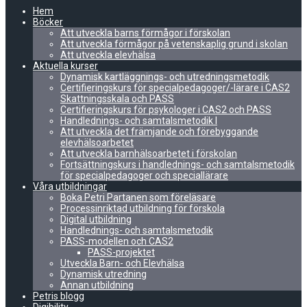
Hem
Böcker
Att utveckla barns förmågor i förskolan
Att utveckla förmågor på vetenskaplig grund i skolan
Att utveckla elevhälsa
Aktuella kurser
Dynamisk kartläggnings- och utredningsmetodik
Certifieringskurs för specialpedagoger/-lärare i CAS2
Skattningsskala och PASS
Certifieringskurs för psykologer i CAS2 och PASS
Handlednings- och samtalsmetodik I
Att utveckla det främjande och förebyggande
elevhälsoarbetet
Att utveckla barnhälsoarbetet i förskolan
Fortsättningskurs i handlednings- och samtalsmetodik
för specialpedagoger och speciallärare
Våra utbildningar
Boka Petri Partanen som föreläsare
Processinriktad utbildning för förskola
Digital utbildning
Handlednings- och samtalsmetodik
PASS-modellen och CAS2
PASS-projektet
Utveckla Barn- och Elevhälsa
Dynamisk utredning
Annan utbildning
Petris blogg