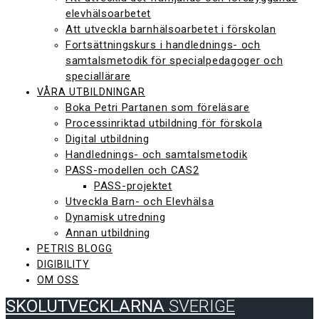
elevhälsoarbetet
Att utveckla barnhälsoarbetet i förskolan
Fortsättningskurs i handlednings- och
samtalsmetodik för specialpedagoger och
speciallärare
VÅRA UTBILDNINGAR
Boka Petri Partanen som föreläsare
Processinriktad utbildning för förskola
Digital utbildning
Handlednings- och samtalsmetodik
PASS-modellen och CAS2
PASS-projektet
Utveckla Barn- och Elevhälsa
Dynamisk utredning
Annan utbildning
PETRIS BLOGG
DIGIBILITY
OM OSS
SKOLUTVECKLARNA
SVERIGE