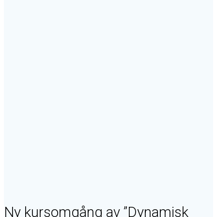
– få
med
Digibility
i
kursavgiften!
KURSER -
UTBILDNING
- FÖRLAG
Ny kursomgång av ”Dynamisk