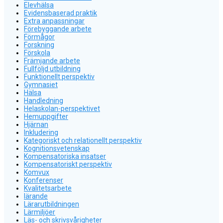
Elevhälsa
Evidensbaserad praktik
Extra anpassningar
Förebyggande arbete
Förmågor
Forskning
Förskola
Främjande arbete
Fullföljd utbildning
Funktionellt perspektiv
Gymnasiet
Hälsa
Handledning
Helaskolan-perspektivet
Hemuppgifter
Hjärnan
Inkludering
Kategoriskt och relationellt perspektiv
Kognitionsvetenskap
Kompensatoriska insatser
Kompensatoriskt perspektiv
Komvux
Konferenser
Kvalitetsarbete
lärande
Lärarutbildningen
Lärmiljöer
Läs- och skrivsvårigheter