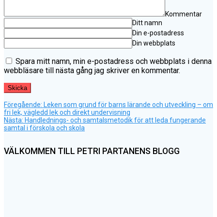
Kommentar
Ditt namn
Din e-postadress
Din webbplats
Spara mitt namn, min e-postadress och webbplats i denna
webbläsare till nästa gång jag skriver en kommentar.
Föregående
Inläggsnavigering
Föregående:
Leken som grund för barns lärande och utveckling – om
inlägg:
fri lek, vägledd lek och direkt undervisning
Nästa
Nästa:
Handlednings- och samtalsmetodik för att leda fungerande
inlägg:
samtal i förskola och skola
VÄLKOMMEN TILL PETRI PARTANENS BLOGG