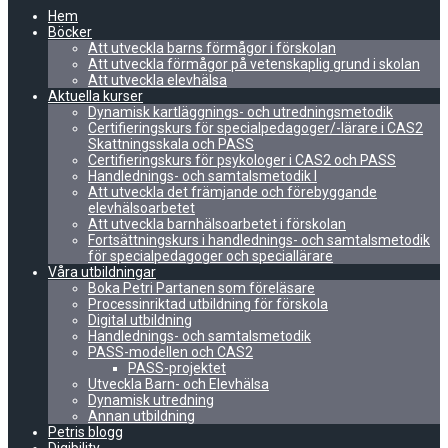
Hem
Böcker
Att utveckla barns förmågor i förskolan
Att utveckla förmågor på vetenskaplig grund i skolan
Att utveckla elevhälsa
Aktuella kurser
Dynamisk kartläggnings- och utredningsmetodik
Certifieringskurs för specialpedagoger/-lärare i CAS2
Skattningsskala och PASS
Certifieringskurs för psykologer i CAS2 och PASS
Handlednings- och samtalsmetodik I
Att utveckla det främjande och förebyggande
elevhälsoarbetet
Att utveckla barnhälsoarbetet i förskolan
Fortsättningskurs i handlednings- och samtalsmetodik
för specialpedagoger och speciallärare
Våra utbildningar
Boka Petri Partanen som föreläsare
Processinriktad utbildning för förskola
Digital utbildning
Handlednings- och samtalsmetodik
PASS-modellen och CAS2
PASS-projektet
Utveckla Barn- och Elevhälsa
Dynamisk utredning
Annan utbildning
Petris blogg