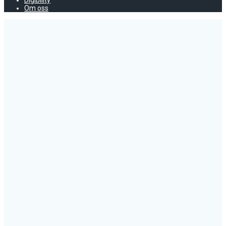
Digibility
Om oss
Ny
kursomgång
av
”Dynamisk
kartläggnings-
och
utredningsmetodik”