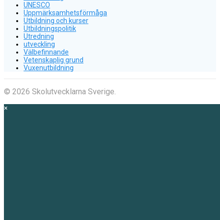
UNESCO
Uppmärksamhetsförmåga
Utbildning och kurser
Utbildningspolitik
Utredning
utveckling
Välbefinnande
Vetenskaplig grund
Vuxenutbildning
© 2026 Skolutvecklarna Sverige.
×