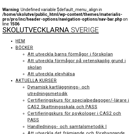
Warning
: Undefined variable $default_menu_align in
/home/skolutve/public_html/wp-content/themes/materialis-
pro/pro/inc/header-options/navigation-options/nav-bar.php
on
line
1506
SKOLUTVECKLARNA
SVERIGE
Hoppa
till
innehåll
HEM
BÖCKER
Att utveckla barns förmågor i förskolan
Att utveckla förmågor på vetenskaplig grund i
skolan
Att utveckla elevhälsa
AKTUELLA KURSER
Dynamisk kartläggnings- och
utredningsmetodik
Certifieringskurs för specialpedagoger/-lärare i
CAS2 Skattningsskala och PASS
Certifieringskurs för psykologer i CAS2 och
PASS
Handlednings- och samtalsmetodik I
Att utveckla det främjande och förebyggande