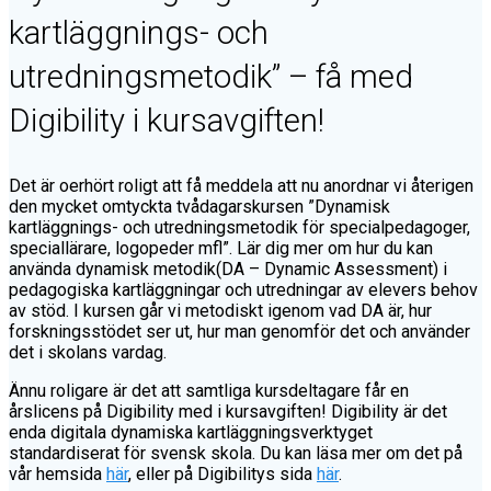
kartläggnings- och
utredningsmetodik” – få med
Digibility i kursavgiften!
Det är oerhört roligt att få meddela att nu anordnar vi återigen
den mycket omtyckta tvådagarskursen ”Dynamisk
kartläggnings- och utredningsmetodik för specialpedagoger,
speciallärare, logopeder mfl”. Lär dig mer om hur du kan
använda dynamisk metodik(DA – Dynamic Assessment) i
pedagogiska kartläggningar och utredningar av elevers behov
av stöd. I kursen går vi metodiskt igenom vad DA är, hur
forskningsstödet ser ut, hur man genomför det och använder
det i skolans vardag.
Ännu roligare är det att samtliga kursdeltagare får en
årslicens på Digibility med i kursavgiften! Digibility är det
enda digitala dynamiska kartläggningsverktyget
standardiserat för svensk skola. Du kan läsa mer om det på
vår hemsida
här
, eller på Digibilitys sida
här
.