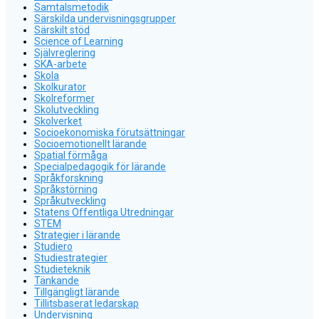
Samtalsmetodik
Särskilda undervisningsgrupper
Särskilt stöd
Science of Learning
Självreglering
SKA-arbete
Skola
Skolkurator
Skolreformer
Skolutveckling
Skolverket
Socioekonomiska förutsättningar
Socioemotionellt lärande
Spatial förmåga
Specialpedagogik för lärande
Språkforskning
Språkstörning
Språkutveckling
Statens Offentliga Utredningar
STEM
Strategier i lärande
Studiero
Studiestrategier
Studieteknik
Tänkande
Tillgängligt lärande
Tillitsbaserat ledarskap
Undervisning