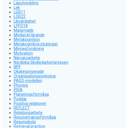
Läsutveckling
Lek
LGR11
LGR22
Likvärdighet
LPFÖ18
Matematik
Medierat lärande
Metakognition
Metakognitiva strategier
Minnesforskning
Motivation
Närvaroarbete
Nordiska Skolledarkongressen
NPF
Okategoriserade
Organisationspsykologi
PASS-modellen
Phonics
PISA
Planeringsförmåga
Poddar
Positiva relationer
REFLECT
Relationsarbete
Resonemangsförmåga
Resursskola
Retrieval practice