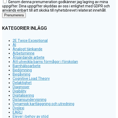
Genom denna prenumeration godkänner jag lagring av mina
uppgifter. Dina uppgifter skyddas av oss i enlighet med GDPR och
används enbart till att skicka till nyhetsbrevet relaterat innehåll.
KATEGORIER INLÄGG
2E Twice Exceptional
AI
Analogt tänkande
Arbetsminne
Åtgärdande arbete
Att utveckla barns förmågor i förskolan
Barnhälsoarbete
Bedömning
Begåvning
Cognitive Load Theory
Delaktighet
Diagnoser
Digibility
Digitalisering
Distansundervisning
Dynamisk kartläggning och utredning
Dyslexi
EARLI
Elever i behov av stöd