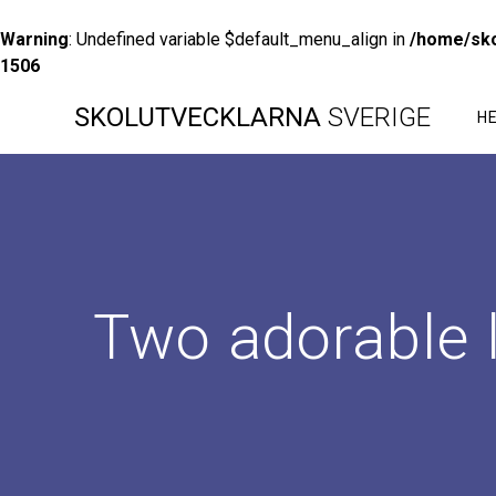
Warning
: Undefined variable $default_menu_align in
/home/sko
1506
Hoppa
SKOLUTVECKLARNA
SVERIGE
till
H
innehåll
Two adorable li