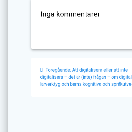
Inga kommentarer
Inläggsnavigering
Föregående
Föregående:
Att digitalisera eller att inte
inlägg:
digitalisera – det är (inte) frågan – om digita
lärverktyg och barns kognitiva och språkutve