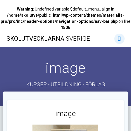
Warning
: Undefined variable $default_menu_align in
/home/skolutve/public_html/wp-content/themes/materialis-
pro/pro/inc/header-options/navigation-options/nav-bar.php
on line
1506
Hoppa
SKOLUTVECKLARNA
SVERIGE
till
innehåll
image
KURSER - UTBILDNING - FÖRLAG
image