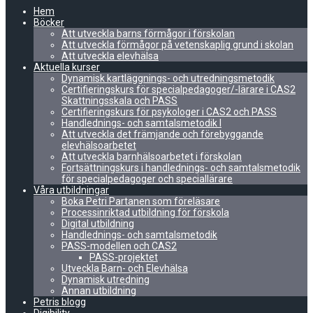
Hem
Böcker
Att utveckla barns förmågor i förskolan
Att utveckla förmågor på vetenskaplig grund i skolan
Att utveckla elevhälsa
Aktuella kurser
Dynamisk kartläggnings- och utredningsmetodik
Certifieringskurs för specialpedagoger/-lärare i CAS2
Skattningsskala och PASS
Certifieringskurs för psykologer i CAS2 och PASS
Handlednings- och samtalsmetodik I
Att utveckla det främjande och förebyggande
elevhälsoarbetet
Att utveckla barnhälsoarbetet i förskolan
Fortsättningskurs i handlednings- och samtalsmetodik
för specialpedagoger och speciallärare
Våra utbildningar
Boka Petri Partanen som föreläsare
Processinriktad utbildning för förskola
Digital utbildning
Handlednings- och samtalsmetodik
PASS-modellen och CAS2
PASS-projektet
Utveckla Barn- och Elevhälsa
Dynamisk utredning
Annan utbildning
Petris blogg