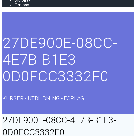
Digibility
Om oss
27DE900E-08CC-
4E7B-B1E3-
0D0FCC3332F0
KURSER - UTBILDNING - FÖRLAG
27DE900E-08CC-4E7B-B1E3-
0D0FCC3332F0