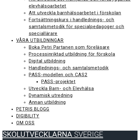
elevhälsoarbetet
Att utveckla barnhälsoarbetet i förskolan
Fortsättningskurs i handlednings- och
samtalsmetodik för specialpedagoger och
speciallärare
VÅRA UTBILDNINGAR
Boka Petri Partanen som föreläsare
Processinriktad utbildning för förskola
Digital utbildning
Handlednings- och samtalsmetodik
PASS-modellen och CAS2
PASS-projektet
Utveckla Barn- och Elevhälsa
Dynamisk utredning
Annan utbildning
PETRIS BLOGG
DIGIBILITY
OM OSS
SKOLUTVECKLARNA
SVERIGE