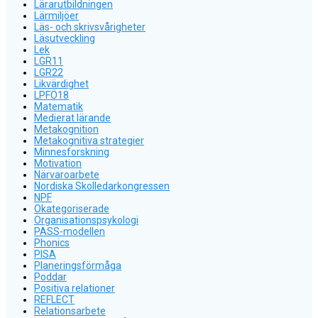
Lärarutbildningen
Lärmiljöer
Läs- och skrivsvårigheter
Läsutveckling
Lek
LGR11
LGR22
Likvärdighet
LPFÖ18
Matematik
Medierat lärande
Metakognition
Metakognitiva strategier
Minnesforskning
Motivation
Närvaroarbete
Nordiska Skolledarkongressen
NPF
Okategoriserade
Organisationspsykologi
PASS-modellen
Phonics
PISA
Planeringsförmåga
Poddar
Positiva relationer
REFLECT
Relationsarbete