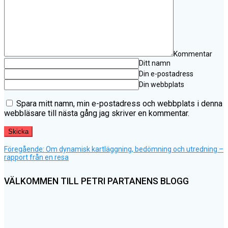
Kommentar
Ditt namn
Din e-postadress
Din webbplats
Spara mitt namn, min e-postadress och webbplats i denna
webbläsare till nästa gång jag skriver en kommentar.
Föregående
Inläggsnavigering
Föregående:
Om dynamisk kartläggning, bedömning och utredning –
inlägg:
rapport från en resa
VÄLKOMMEN TILL PETRI PARTANENS BLOGG