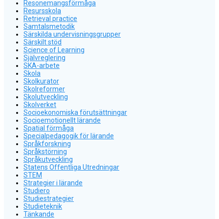
Resonemangsförmåga
Resursskola
Retrieval practice
Samtalsmetodik
Särskilda undervisningsgrupper
Särskilt stöd
Science of Learning
Självreglering
SKA-arbete
Skola
Skolkurator
Skolreformer
Skolutveckling
Skolverket
Socioekonomiska förutsättningar
Socioemotionellt lärande
Spatial förmåga
Specialpedagogik för lärande
Språkforskning
Språkstörning
Språkutveckling
Statens Offentliga Utredningar
STEM
Strategier i lärande
Studiero
Studiestrategier
Studieteknik
Tänkande