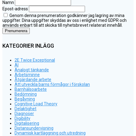
Namn
Epost-adress
Genom denna prenumeration godkänner jag lagring av mina
uppgifter. Dina uppgifter skyddas av oss i enlighet med GDPR och
används enbart till att skicka till nyhetsbrevet relaterat innehåll.
KATEGORIER INLÄGG
2E Twice Exceptional
AI
Analogt tänkande
Arbetsminne
Åtgärdande arbete
Att utveckla barns förmågor i förskolan
Barnhälsoarbete
Bedömning
Begåvning
Cognitive Load Theory
Delaktighet
Diagnoser
Digibility
Digitalisering
Distansundervisning
Dynamisk kartläggning och utredning