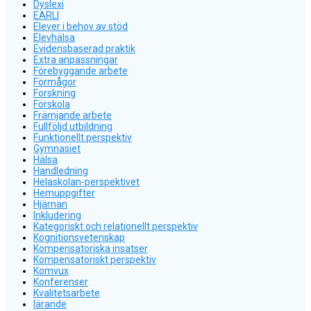
Dyslexi
EARLI
Elever i behov av stöd
Elevhälsa
Evidensbaserad praktik
Extra anpassningar
Förebyggande arbete
Förmågor
Forskning
Förskola
Främjande arbete
Fullföljd utbildning
Funktionellt perspektiv
Gymnasiet
Hälsa
Handledning
Helaskolan-perspektivet
Hemuppgifter
Hjärnan
Inkludering
Kategoriskt och relationellt perspektiv
Kognitionsvetenskap
Kompensatoriska insatser
Kompensatoriskt perspektiv
Komvux
Konferenser
Kvalitetsarbete
lärande