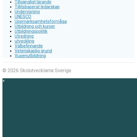
Tillgängligt lärande
Tillitsbaserat ledarskap
Undervisning
UNESCO
Uppmärksamhetsförmåga
Utbildning och kurser
Utbildningspolitik
Utredning
utveckling
Välbefinnande
Vetenskaplig grund
Vuxenutbildning
© 2026 Skolutvecklarna Sverige.
×