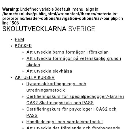
Warning
: Undefined variable $default_menu_align in
/home/skolutve/public_html/wp-content/themes/materialis-
pro/pro/inc/header-options/navigation-options/nav-bar.php
on
line
1506
SKOLUTVECKLARNA
SVERIGE
Hoppa
till
innehåll
HEM
BÖCKER
Att utveckla barns förmågor i förskolan
Att utveckla förmågor på vetenskaplig grund i
skolan
Att utveckla elevhälsa
AKTUELLA KURSER
Dynamisk kartläggnings- och
utredningsmetodik
Certifieringskurs för specialpedagoger/-lärare i
CAS2 Skattningsskala och PASS
Certifieringskurs för psykologer i CAS2 och
PASS
Handlednings- och samtalsmetodik I
Att utveckla det främjande och förebyggande