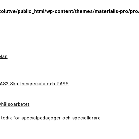
olutve/public_html/wp-content/themes/materialis-pro/pro/
olan
 CAS2 Skattningsskala och PASS
S
vhälsoarbetet
todik för specialpedagoger och speciallärare