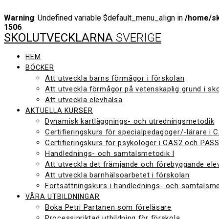
Warning
: Undefined variable $default_menu_align in
/home/sk
1506
SKOLUTVECKLARNA
SVERIGE
Hoppa
till
innehåll
HEM
BÖCKER
Att utveckla barns förmågor i förskolan
Att utveckla förmågor på vetenskaplig grund i sk
Att utveckla elevhälsa
AKTUELLA KURSER
Dynamisk kartläggnings- och utredningsmetodik
Certifieringskurs för specialpedagoger/-lärare i
Certifieringskurs för psykologer i CAS2 och PAS
Handlednings- och samtalsmetodik I
Att utveckla det främjande och förebyggande ele
Att utveckla barnhälsoarbetet i förskolan
Fortsättningskurs i handlednings- och samtalsme
VÅRA UTBILDNINGAR
Boka Petri Partanen som föreläsare
Processinriktad utbildning för förskola