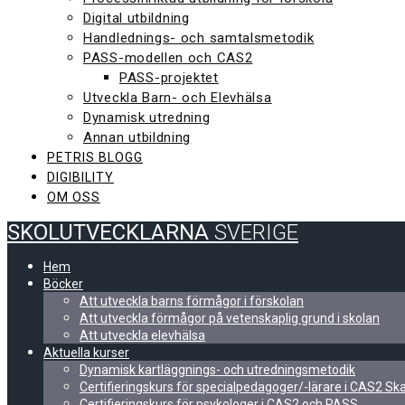
Digital utbildning
Handlednings- och samtalsmetodik
PASS-modellen och CAS2
PASS-projektet
Utveckla Barn- och Elevhälsa
Dynamisk utredning
Annan utbildning
PETRIS BLOGG
DIGIBILITY
OM OSS
SKOLUTVECKLARNA
SVERIGE
Hem
Böcker
Att utveckla barns förmågor i förskolan
Att utveckla förmågor på vetenskaplig grund i skolan
Att utveckla elevhälsa
Aktuella kurser
Dynamisk kartläggnings- och utredningsmetodik
Certifieringskurs för specialpedagoger/-lärare i CAS2 S
Certifieringskurs för psykologer i CAS2 och PASS