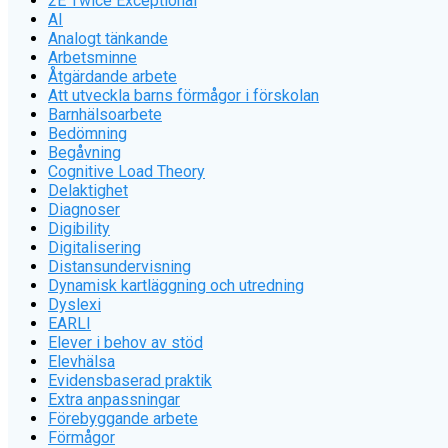
2E Twice Exceptional
AI
Analogt tänkande
Arbetsminne
Åtgärdande arbete
Att utveckla barns förmågor i förskolan
Barnhälsoarbete
Bedömning
Begåvning
Cognitive Load Theory
Delaktighet
Diagnoser
Digibility
Digitalisering
Distansundervisning
Dynamisk kartläggning och utredning
Dyslexi
EARLI
Elever i behov av stöd
Elevhälsa
Evidensbaserad praktik
Extra anpassningar
Förebyggande arbete
Förmågor