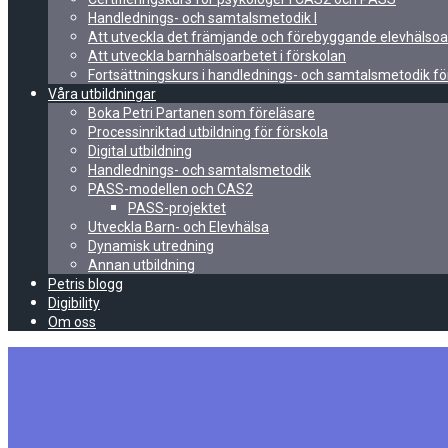
Handlednings- och samtalsmetodik I
Att utveckla det främjande och förebyggande elevhälsoa
Att utveckla barnhälsoarbetet i förskolan
Fortsättningskurs i handlednings- och samtalsmetodik fö
Våra utbildningar
Boka Petri Partanen som föreläsare
Processinriktad utbildning för förskola
Digital utbildning
Handlednings- och samtalsmetodik
PASS-modellen och CAS2
PASS-projektet
Utveckla Barn- och Elevhälsa
Dynamisk utredning
Annan utbildning
Petris blogg
Digibility
Om oss