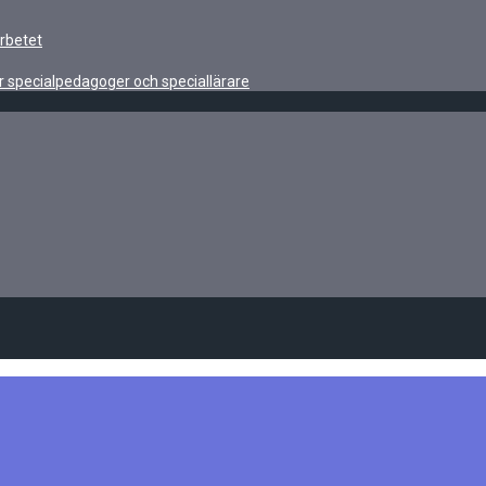
rbetet
r specialpedagoger och speciallärare