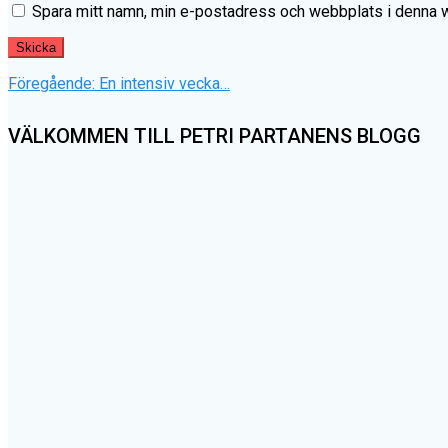
Spara mitt namn, min e-postadress och webbplats i denna we
Inläggsnavigering
Föregående
Föregående:
En intensiv vecka…
inlägg:
VÄLKOMMEN TILL PETRI PARTANENS BLOGG