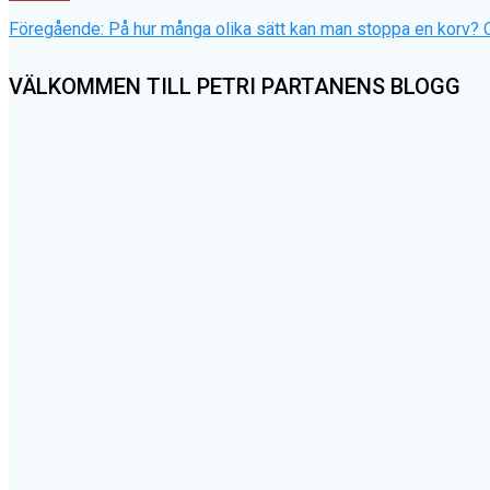
Inläggsnavigering
Föregående
Föregående:
På hur många olika sätt kan man stoppa en korv? 
inlägg:
VÄLKOMMEN TILL PETRI PARTANENS BLOGG