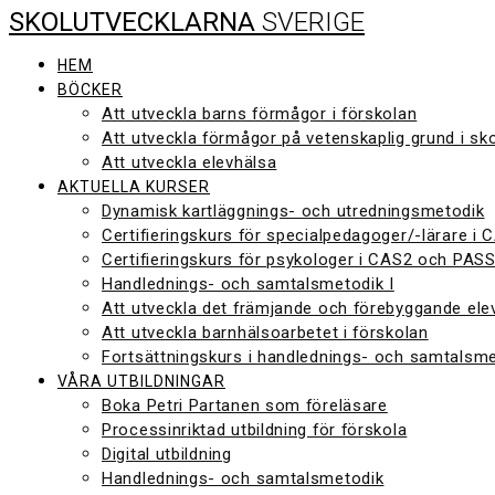
SKOLUTVECKLARNA
SVERIGE
Hoppa
till
innehåll
HEM
BÖCKER
Att utveckla barns förmågor i förskolan
Att utveckla förmågor på vetenskaplig grund i sk
Att utveckla elevhälsa
AKTUELLA KURSER
Dynamisk kartläggnings- och utredningsmetodik
Certifieringskurs för specialpedagoger/-lärare i
Certifieringskurs för psykologer i CAS2 och PAS
Handlednings- och samtalsmetodik I
Att utveckla det främjande och förebyggande ele
Att utveckla barnhälsoarbetet i förskolan
Fortsättningskurs i handlednings- och samtalsme
VÅRA UTBILDNINGAR
Boka Petri Partanen som föreläsare
Processinriktad utbildning för förskola
Digital utbildning
Handlednings- och samtalsmetodik