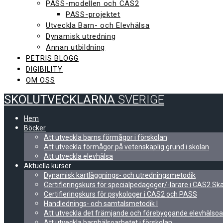
PASS-modellen och CAS2
PASS-projektet
Utveckla Barn- och Elevhälsa
Dynamisk utredning
Annan utbildning
PETRIS BLOGG
DIGIBILITY
OM OSS
SKOLUTVECKLARNA
SVERIGE
Hem
Böcker
Att utveckla barns förmågor i förskolan
Att utveckla förmågor på vetenskaplig grund i skolan
Att utveckla elevhälsa
Aktuella kurser
Dynamisk kartläggnings- och utredningsmetodik
Certifieringskurs för specialpedagoger/-lärare i CAS2 S
Certifieringskurs för psykologer i CAS2 och PASS
Handlednings- och samtalsmetodik I
Att utveckla det främjande och förebyggande elevhälsoa
Att utveckla barnhälsoarbetet i förskolan