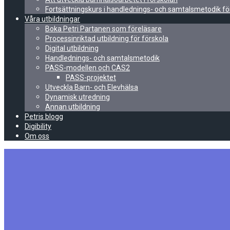
Fortsättningskurs i handlednings- och samtalsmetodik fö
Våra utbildningar
Boka Petri Partanen som föreläsare
Processinriktad utbildning för förskola
Digital utbildning
Handlednings- och samtalsmetodik
PASS-modellen och CAS2
PASS-projektet
Utveckla Barn- och Elevhälsa
Dynamisk utredning
Annan utbildning
Petris blogg
Digibility
Om oss