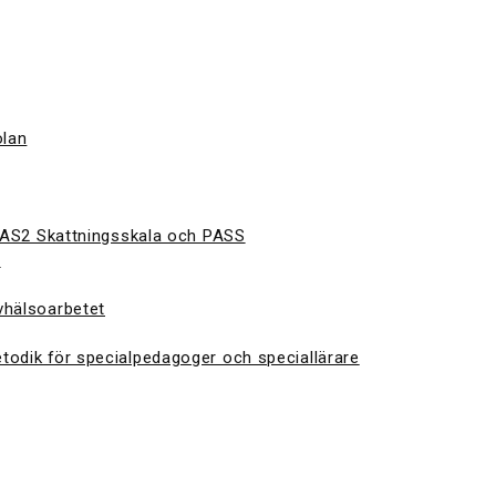
olan
 CAS2 Skattningsskala och PASS
S
vhälsoarbetet
todik för specialpedagoger och speciallärare