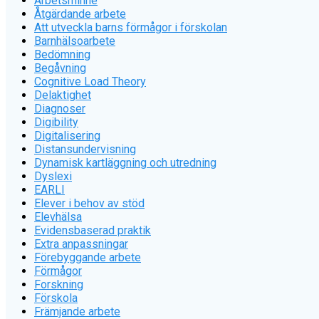
Arbetsminne
Åtgärdande arbete
Att utveckla barns förmågor i förskolan
Barnhälsoarbete
Bedömning
Begåvning
Cognitive Load Theory
Delaktighet
Diagnoser
Digibility
Digitalisering
Distansundervisning
Dynamisk kartläggning och utredning
Dyslexi
EARLI
Elever i behov av stöd
Elevhälsa
Evidensbaserad praktik
Extra anpassningar
Förebyggande arbete
Förmågor
Forskning
Förskola
Främjande arbete