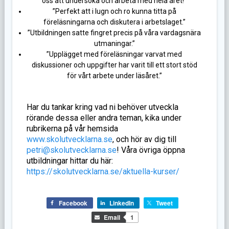
oss att undersöka och arbeta med hela året!”
”Perfekt att i lugn och ro kunna titta på
föreläsningarna och diskutera i arbetslaget.”
”Utbildningen satte fingret precis på våra vardagsnära
utmaningar.”
”Upplägget med föreläsningar varvat med
diskussioner och uppgifter har varit till ett stort stöd
för vårt arbete under läsåret.”
Har du tankar kring vad ni behöver utveckla
rörande dessa eller andra teman, kika under
rubrikerna på vår hemsida
www.skolutvecklarna.se
, och hör av dig till
petri@skolutvecklarna.se
! Våra övriga öppna
utbildningar hittar du här:
https://skolutvecklarna.se/aktuella-kurser/
Facebook
LinkedIn
Tweet
Email
1