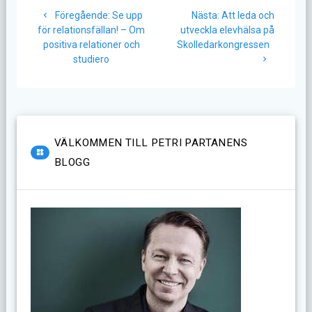
Inläggsnavigering
Föregående
Nästa
Föregående:
Se upp
Nästa:
Att leda och
inlägg:
inlägg:
för relationsfällan! – Om
utveckla elevhälsa på
positiva relationer och
Skolledarkongressen
studiero
VÄLKOMMEN TILL PETRI PARTANENS
BLOGG