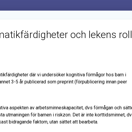
tikfärdigheter och lekens rol
ikfärdigheter där vi undersöker kognitiva förmågor hos barn i
nnet 3-5 år publicerad som preprint (förpublicering innan peer
kutiva aspekten av arbetsminneskapacitet, dvs förmågan och sätt
ta utmaningen för barnen i riskzon. Det är inte korttidsminnet, d
ast bidragande faktorn, utan sättet att bearbeta.