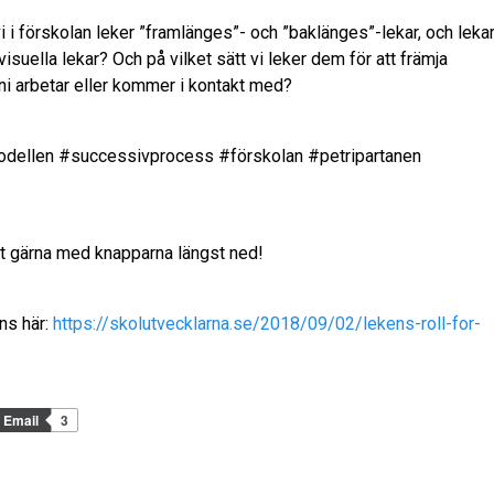
i i förskolan leker ”framlänges”- och ”baklänges”-lekar, och leka
visuella lekar? Och på vilket sätt vi leker dem för att främja
 ni arbetar eller kommer i kontakt med?
dellen #successivprocess #förskolan #petripartanen
det gärna med knapparna längst ned!
nns här:
https://skolutvecklarna.se/2018/09/02/lekens-roll-for-
Email
3