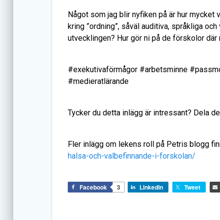
Något som jag blir nyfiken på är hur mycket v
kring ”ordning”, såväl auditiva, språkliga och 
utvecklingen? Hur gör ni på de förskolor där
#exekutivaförmågor #arbetsminne #passmo
#medieratlärande
Tycker du detta inlägg är intressant? Dela 
Fler inlägg om lekens roll på Petris blogg fi
halsa-och-valbefinnande-i-forskolan/
Facebook
3
LinkedIn
Tweet