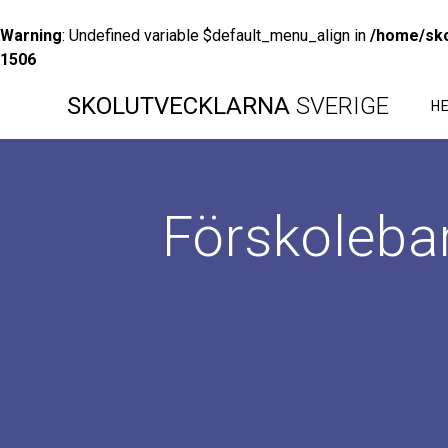
Warning
: Undefined variable $default_menu_align in
/home/sko
1506
Hoppa
SKOLUTVECKLARNA
SVERIGE
till
H
innehåll
Förskoleba