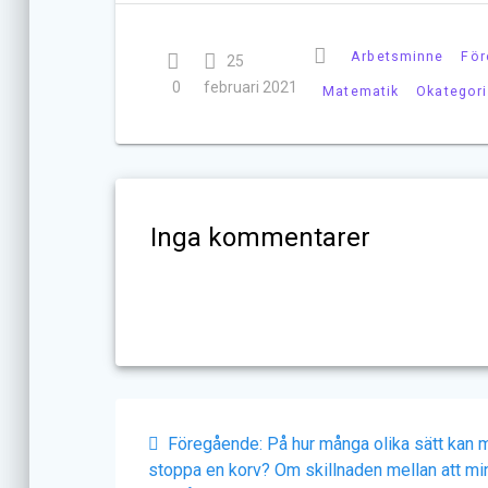
Arbetsminne
För
25
0
februari 2021
Matematik
Okategor
Inga kommentarer
Inläggsnavigering
Föregående
Föregående:
På hur många olika sätt kan 
inlägg:
stoppa en korv? Om skillnaden mellan att m