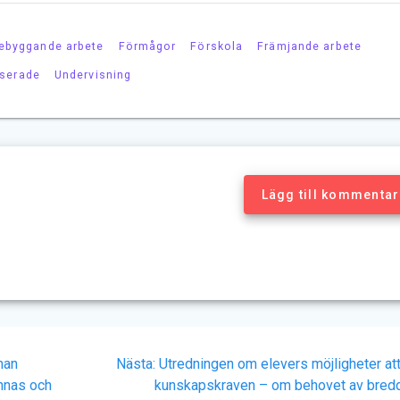
ebyggande arbete
Förmågor
Förskola
Främjande arbete
iserade
Undervisning
Lägg till kommentar
Nästa
man
Nästa:
Utredningen om elevers möjligheter att
inlägg:
innas och
kunskapskraven – om behovet av bred