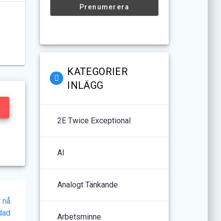
KATEGORIER
INLÄGG
2E Twice Exceptional
AI
Analogt Tänkande
 nå
dad
Arbetsminne