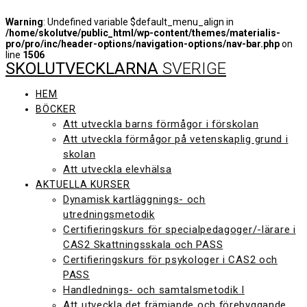
Warning
: Undefined variable $default_menu_align in
/home/skolutve/public_html/wp-content/themes/materialis-
pro/pro/inc/header-options/navigation-options/nav-bar.php
on
line
1506
SKOLUTVECKLARNA
SVERIGE
Hoppa
till
innehåll
HEM
BÖCKER
Att utveckla barns förmågor i förskolan
Att utveckla förmågor på vetenskaplig grund i
skolan
Att utveckla elevhälsa
AKTUELLA KURSER
Dynamisk kartläggnings- och
utredningsmetodik
Certifieringskurs för specialpedagoger/-lärare i
CAS2 Skattningsskala och PASS
Certifieringskurs för psykologer i CAS2 och
PASS
Handlednings- och samtalsmetodik I
Att utveckla det främjande och förebyggande