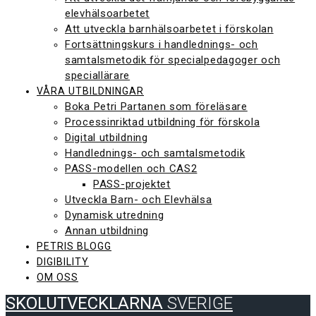
elevhälsoarbetet
Att utveckla barnhälsoarbetet i förskolan
Fortsättningskurs i handlednings- och
samtalsmetodik för specialpedagoger och
speciallärare
VÅRA UTBILDNINGAR
Boka Petri Partanen som föreläsare
Processinriktad utbildning för förskola
Digital utbildning
Handlednings- och samtalsmetodik
PASS-modellen och CAS2
PASS-projektet
Utveckla Barn- och Elevhälsa
Dynamisk utredning
Annan utbildning
PETRIS BLOGG
DIGIBILITY
OM OSS
SKOLUTVECKLARNA
SVERIGE