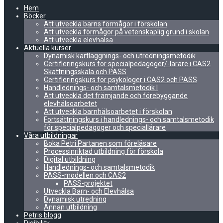
Hem
Böcker
Att utveckla barns förmågor i förskolan
Att utveckla förmågor på vetenskaplig grund i skolan
Att utveckla elevhälsa
Aktuella kurser
Dynamisk kartläggnings- och utredningsmetodik
Certifieringskurs för specialpedagoger/-lärare i CAS2
Skattningsskala och PASS
Certifieringskurs för psykologer i CAS2 och PASS
Handlednings- och samtalsmetodik I
Att utveckla det främjande och förebyggande
elevhälsoarbetet
Att utveckla barnhälsoarbetet i förskolan
Fortsättningskurs i handlednings- och samtalsmetodik
för specialpedagoger och speciallärare
Våra utbildningar
Boka Petri Partanen som föreläsare
Processinriktad utbildning för förskola
Digital utbildning
Handlednings- och samtalsmetodik
PASS-modellen och CAS2
PASS-projektet
Utveckla Barn- och Elevhälsa
Dynamisk utredning
Annan utbildning
Petris blogg