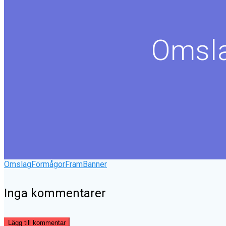
Omsl
OmslagFörmågorFramBanner
Inga kommentarer
Lägg till kommentar