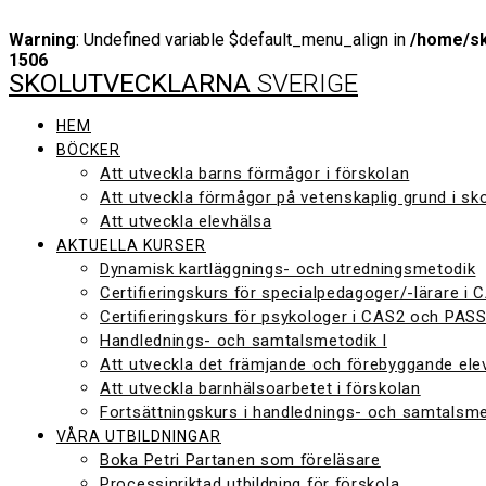
Warning
: Undefined variable $default_menu_align in
/home/sk
1506
SKOLUTVECKLARNA
SVERIGE
Hoppa
till
innehåll
HEM
BÖCKER
Att utveckla barns förmågor i förskolan
Att utveckla förmågor på vetenskaplig grund i sk
Att utveckla elevhälsa
AKTUELLA KURSER
Dynamisk kartläggnings- och utredningsmetodik
Certifieringskurs för specialpedagoger/-lärare i
Certifieringskurs för psykologer i CAS2 och PAS
Handlednings- och samtalsmetodik I
Att utveckla det främjande och förebyggande ele
Att utveckla barnhälsoarbetet i förskolan
Fortsättningskurs i handlednings- och samtalsme
VÅRA UTBILDNINGAR
Boka Petri Partanen som föreläsare
Processinriktad utbildning för förskola