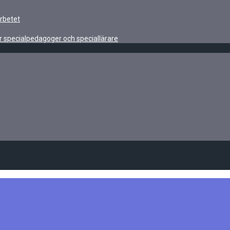
rbetet
r specialpedagoger och speciallärare