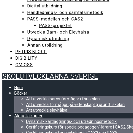
Digital utbildning
Handlednings- och samtalsmetodik
PASS-modellen och CAS2
PASS-projektet
Utveckla Barn- och Elevhälsa
Dynamisk utredning
Annan utbildning
PETRIS BLOGG
DIGIBILITY
OM OSS
SKOLUTVECKLARNA
SVERIGE
Hem
Böcker
Att utveckla barns förmågor i förskolan
Att utveckla förmågor på vetenskaplig grund i skolan
Att utveckla elevhälsa
Aktuella kurser
Dynamisk kartläggnings- och utredningsmetodik
Certifieringskurs för specialpedagoger/-lärare i CAS2 S
Certifieringskurs för psykologer i CAS2 och PASS