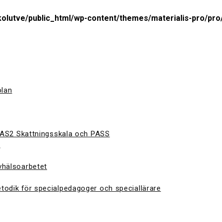
olutve/public_html/wp-content/themes/materialis-pro/pro/
olan
 CAS2 Skattningsskala och PASS
S
vhälsoarbetet
todik för specialpedagoger och speciallärare