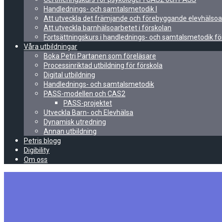
Handlednings- och samtalsmetodik I
Att utveckla det främjande och förebyggande elevhälsoa
Att utveckla barnhälsoarbetet i förskolan
Fortsättningskurs i handlednings- och samtalsmetodik fö
Våra utbildningar
Boka Petri Partanen som föreläsare
Processinriktad utbildning för förskola
Digital utbildning
Handlednings- och samtalsmetodik
PASS-modellen och CAS2
PASS-projektet
Utveckla Barn- och Elevhälsa
Dynamisk utredning
Annan utbildning
Petris blogg
Digibility
Om oss