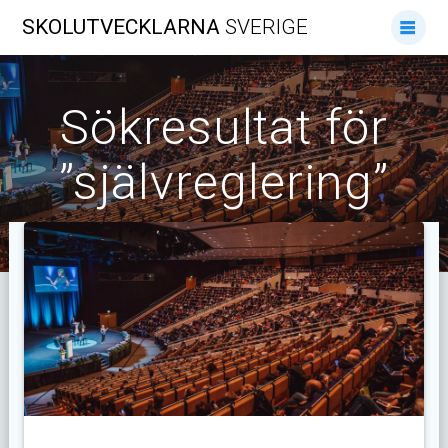
Hoppa
SKOLUTVECKLARNA
SVERIGE
till
innehåll
Sökresultat för
”självreglering”