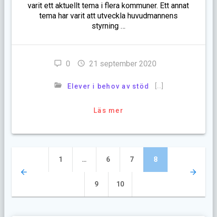
varit ett aktuellt tema i flera kommuner. Ett annat
tema har varit att utveckla huvudmannens
styrning …
0
21 september 2020
[…]
Elever i behov av stöd
Läs mer
Inläggsnavigering
Sida
Sida
Sida
Sida
1
…
6
7
8
Sida
Sida
9
10